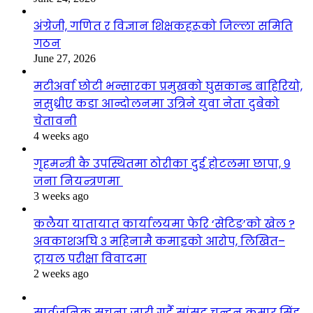
अंग्रेजी, गणित र विज्ञान शिक्षकहरूको जिल्ला समिति
गठन
June 27, 2026
मटीअर्वा छोटी भन्सारका प्रमुखको घुसकान्ड बाहिरियो,
नसुध्रीए कडा आन्दोलनमा उत्रिने युवा नेता दुबेको
चेतावनी
4 weeks ago
गृहमन्त्री कै उपस्थितमा ठोरीका दुई होटलमा छापा, ९
जना नियन्त्रणमा
3 weeks ago
कलैया यातायात कार्यालयमा फेरि ‘सेटिङ’को खेल ?
अवकाशअघि ३ महिनामै कमाइको आरोप, लिखित–
ट्रायल परीक्षा विवादमा
2 weeks ago
सार्वजनिक सूचना जारी गर्दै सांसद चन्दन कुमार सिंह,