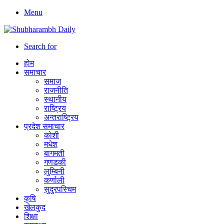
Menu
Search for
होम
समाचार
समाज
राजनीति
स्थानीय
राष्ट्रिय
अन्तराष्ट्रिय
प्रदेश समाचार
कोशी
मधेश
बागमती
गणडकी
लुम्बिनी
कर्णाली
सुदुरपस्चिम
कृषि
खेलकुद
शिक्षा