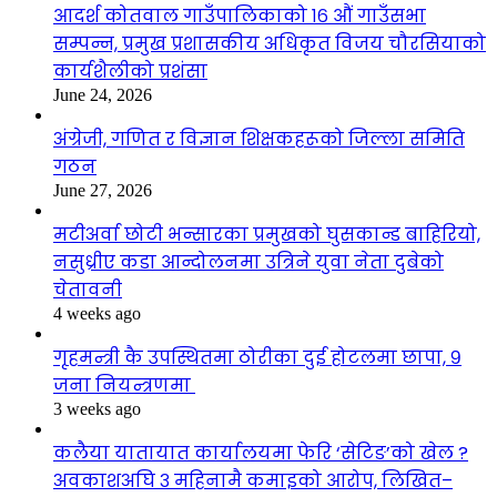
आदर्श कोतवाल गाउँपालिकाको १६ औं गाउँसभा
सम्पन्न, प्रमुख प्रशासकीय अधिकृत विजय चौरसियाको
कार्यशैलीको प्रशंसा
June 24, 2026
अंग्रेजी, गणित र विज्ञान शिक्षकहरूको जिल्ला समिति
गठन
June 27, 2026
मटीअर्वा छोटी भन्सारका प्रमुखको घुसकान्ड बाहिरियो,
नसुध्रीए कडा आन्दोलनमा उत्रिने युवा नेता दुबेको
चेतावनी
4 weeks ago
गृहमन्त्री कै उपस्थितमा ठोरीका दुई होटलमा छापा, ९
जना नियन्त्रणमा
3 weeks ago
कलैया यातायात कार्यालयमा फेरि ‘सेटिङ’को खेल ?
अवकाशअघि ३ महिनामै कमाइको आरोप, लिखित–