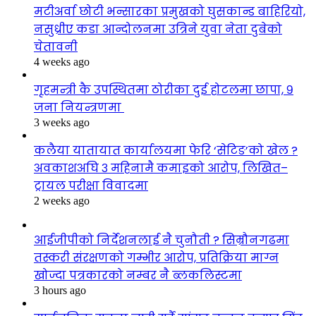
मटीअर्वा छोटी भन्सारका प्रमुखको घुसकान्ड बाहिरियो,
नसुध्रीए कडा आन्दोलनमा उत्रिने युवा नेता दुबेको
चेतावनी
4 weeks ago
गृहमन्त्री कै उपस्थितमा ठोरीका दुई होटलमा छापा, ९
जना नियन्त्रणमा
3 weeks ago
कलैया यातायात कार्यालयमा फेरि ‘सेटिङ’को खेल ?
अवकाशअघि ३ महिनामै कमाइको आरोप, लिखित–
ट्रायल परीक्षा विवादमा
2 weeks ago
आईजीपीको निर्देशनलाई नै चुनौती ? सिम्रौनगढमा
तस्करी संरक्षणको गम्भीर आरोप, प्रतिक्रिया माग्न
खोज्दा पत्रकारको नम्बर नै ब्लकलिस्टमा
3 hours ago