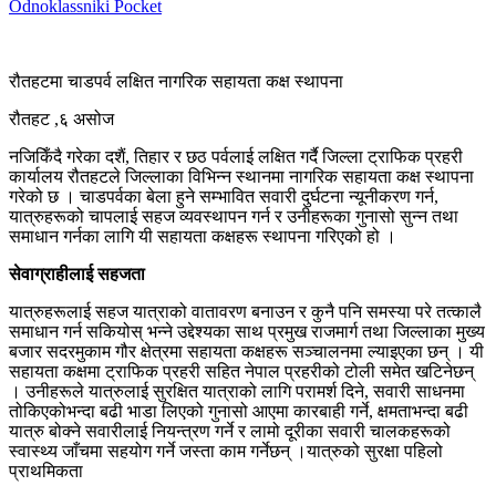
Odnoklassniki
Pocket
रौतहटमा चाडपर्व लक्षित नागरिक सहायता कक्ष स्थापना
रौतहट ,६ असोज
नजिकिँदै गरेका दशैं, तिहार र छठ पर्वलाई लक्षित गर्दै जिल्ला ट्राफिक प्रहरी
कार्यालय रौतहटले जिल्लाका विभिन्न स्थानमा नागरिक सहायता कक्ष स्थापना
गरेको छ । चाडपर्वका बेला हुने सम्भावित सवारी दुर्घटना न्यूनीकरण गर्न,
यात्रुहरूको चापलाई सहज व्यवस्थापन गर्न र उनीहरूका गुनासो सुन्न तथा
समाधान गर्नका लागि यी सहायता कक्षहरू स्थापना गरिएको हो ।
सेवाग्राहीलाई सहजता
यात्रुहरूलाई सहज यात्राको वातावरण बनाउन र कुनै पनि समस्या परे तत्कालै
समाधान गर्न सकियोस् भन्ने उद्देश्यका साथ प्रमुख राजमार्ग तथा जिल्लाका मुख्य
बजार सदरमुकाम गौर क्षेत्रमा सहायता कक्षहरू सञ्चालनमा ल्याइएका छन् । यी
सहायता कक्षमा ट्राफिक प्रहरी सहित नेपाल प्रहरीको टोली समेत खटिनेछन्
। उनीहरूले यात्रुलाई सुरक्षित यात्राको लागि परामर्श दिने, सवारी साधनमा
तोकिएकोभन्दा बढी भाडा लिएको गुनासो आएमा कारबाही गर्ने, क्षमताभन्दा बढी
यात्रु बोक्ने सवारीलाई नियन्त्रण गर्ने र लामो दूरीका सवारी चालकहरूको
स्वास्थ्य जाँचमा सहयोग गर्ने जस्ता काम गर्नेछन् ।यात्रुको सुरक्षा पहिलो
प्राथमिकता