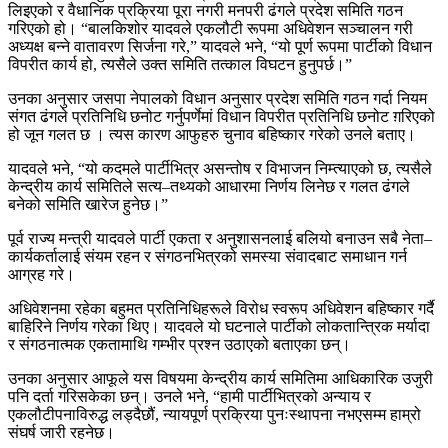
लिइएको र वैधानिक प्रक्रिया पूरा नगरी मनपरी ढंगले प्रदेश समिति गठन
गरिएको हो। “बालकिशोर यादवले एकलौटी रूपमा अधिवेशन सञ्चालन गरी
अध्यक्ष बन्ने वातावरण सिर्जना गरे,” यादवले भने, “यो पूर्ण रूपमा पार्टीको विधान
विपरीत कार्य हो, त्यसैले उक्त समिति तत्काल विघटन हुनुपर्छ।”
उनका अनुसार जसपा नेपालको विधान अनुसार प्रदेश समिति गठन गर्दा नियम
संगत ढंगले प्रतिनिधि छनोट गर्नुपर्णेमां विधान विपरीत प्रतिनिधि छनोट ग़रिएको
हो जून गलत छ । त्यस कारण आफुहरु चुनाव बहिष्कार गरेको उनले बताए।
यादवले भने, “यो कदमले पार्टीभित्र असन्तोष र विभाजन निम्त्याएको छ, त्यसैले
केन्द्रीय कार्य समितिले सत्य–तथ्यको आधारमा निर्णय लिनेछ र गलत ढंगले
बनेको समिति खारेज हुनेछ।”
पूर्व राज्य मन्त्री यादवले पार्टी एकता र अनुशासनलाई बलियो बनाउन सबै नेता–
कार्यकर्तालाई संयम रहन र संगठनभित्रको समस्या संवादबाट समाधान गर्न
आग्रह गरे।
अधिवेशनमा रहेका बहुमत प्रतिनिधिहरूले विरोध स्वरूप अधिवेशन बहिष्कार गर्दै
बाहिरिने निर्णय गरेका थिए। यादवले यो घटनाले पार्टीको लोकतान्त्रिक मर्यादा
र संगठनात्मक एकतामाथि गम्भीर प्रश्न उठाएको बताएका छन्।
उनका अनुसार आफूले यस विषयमा केन्द्रीय कार्य समितिमा आधिकारिक उजुरी
पनि दर्ता गरिसकेका छन्। उनले भने, “हामी पार्टीभित्रको अन्याय र
एकलौटीपनाविरुद्ध लड्दैछौं, न्यायपूर्ण प्रक्रिया पुनःस्थापना नभएसम्म हाम्रो
संघर्ष जारी रहनेछ।