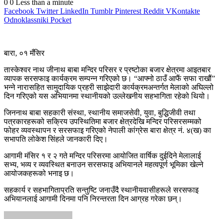
0
0
Less than a minute
Facebook
Twitter
LinkedIn
Tumblr
Pinterest
Reddit
VKontakte
Odnoklassniki
Pocket
बारा, ०१ मँसिर
तास्केश्वर नाथ जीनाथ बाबा मन्दिर परिसर र प्रष्टोका बजार क्षेत्रमा आइतबार
व्यापक सरसफाइ कार्यक्रम सम्पन्न गरिएको छ। “आफ्नो ठाउँ आफैं सफा राखौं”
भन्ने नारासहित सामुदायिक प्रहरी साझेदारी कार्यक्रमअन्तर्गत मेलाको अघिल्लो
दिन गरिएको यस अभियानमा स्थानीयको उल्लेखनीय सहभागिता रहेको थियो।
जिननाथ बाबा सहकारी संस्था, स्थानीय समाजसेवी, युवा, बुद्धिजीवी तथा
पत्रकारहरूको सक्रिय उपस्थितिमा बजार क्षेत्रदेखि मन्दिर परिसरसम्मको
फोहर व्यवस्थापन र सरसफाइ गरिएको नेपाली कांग्रेस बारा क्षेत्र नं. ४(ख) का
सभापति लोकेश सिंहले जानकारी दिए।
आगामी मंसिर १ र २ गते मन्दिर परिसरमा आयोजित वार्षिक दुईदिने मेलालाई
सभ्य, भव्य र व्यवस्थित बनाउन सरसफाइ अभियानले महत्वपूर्ण भूमिका खेल्ने
आयोजकहरूको भनाइ छ।
सहकार्य र सहभागिताप्रति सन्तुष्टि जनाउँदै स्थानीयवासीहरूले सरसफाइ
अभियानलाई आगामी दिनमा पनि निरन्तरता दिन आग्रह गरेका छन्।