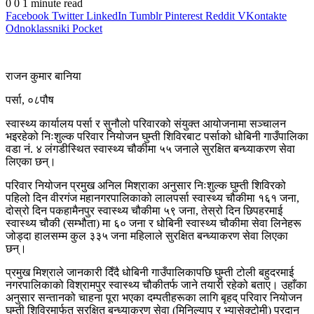
0
0
1 minute read
Facebook
Twitter
LinkedIn
Tumblr
Pinterest
Reddit
VKontakte
Odnoklassniki
Pocket
राजन कुमार बानिया
पर्सा, ०८पौष
स्वास्थ्य कार्यालय पर्सा र सुनौलो परिवारको संयुक्त आयोजनामा सञ्चालन
भइरहेको निःशुल्क परिवार नियोजन घुम्ती शिविरबाट पर्साको धोबिनी गाउँपालिका
वडा नं. ४ लंगडीस्थित स्वास्थ्य चौकीमा ५५ जनाले सुरक्षित बन्ध्याकरण सेवा
लिएका छन्।
परिवार नियोजन प्रमुख अनिल मिश्राका अनुसार निःशुल्क घुम्ती शिविरको
पहिलो दिन वीरगंज महानगरपालिकाको लालपर्सा स्वास्थ्य चौकीमा १६१ जना,
दोस्रो दिन पकहामैनपुर स्वास्थ्य चौकीमा ५९ जना, तेस्रो दिन छिपहरमाई
स्वास्थ्य चौकी (सम्भौता) मा ६० जना र धोबिनी स्वास्थ्य चौकीमा सेवा लिनेहरू
जोड्दा हालसम्म कुल ३३५ जना महिलाले सुरक्षित बन्ध्याकरण सेवा लिएका
छन्।
प्रमुख मिश्राले जानकारी दिँदै धोबिनी गाउँपालिकापछि घुम्ती टोली बहुदरमाई
नगरपालिकाको विश्रामपुर स्वास्थ्य चौकीतर्फ जाने तयारी रहेको बताए। उहाँका
अनुसार सन्तानको चाहना पूरा भएका दम्पतीहरूका लागि बृहद् परिवार नियोजन
घुम्ती शिविरमार्फत सुरक्षित बन्ध्याकरण सेवा (मिनिल्याप र भ्यासेक्टोमी) प्रदान