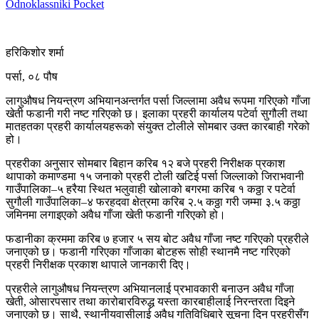
Odnoklassniki
Pocket
हरिकिशोर शर्मा
पर्सा, ०८ पौष
लागुऔषध नियन्त्रण अभियानअन्तर्गत पर्सा जिल्लामा अवैध रूपमा गरिएको गाँजा
खेती फडानी गरी नष्ट गरिएको छ। इलाका प्रहरी कार्यालय पटेर्वा सुगौली तथा
मातहतका प्रहरी कार्यालयहरूको संयुक्त टोलीले सोमबार उक्त कारबाही गरेको
हो।
प्रहरीका अनुसार सोमबार बिहान करिब १२ बजे प्रहरी निरीक्षक प्रकाश
थापाको कमाण्डमा १५ जनाको प्रहरी टोली खटिई पर्सा जिल्लाको जिराभवानी
गाउँपालिका–५ हरैया स्थित भलुवाही खोलाको बगरमा करिब १ कठ्ठा र पटेर्वा
सुगौली गाउँपालिका–४ फरहदवा क्षेत्रमा करिब २.५ कठ्ठा गरी जम्मा ३.५ कठ्ठा
जमिनमा लगाइएको अवैध गाँजा खेती फडानी गरिएको हो।
फडानीका क्रममा करिब ७ हजार ५ सय बोट अवैध गाँजा नष्ट गरिएको प्रहरीले
जनाएको छ। फडानी गरिएका गाँजाका बोटहरू सोही स्थानमै नष्ट गरिएको
प्रहरी निरीक्षक प्रकाश थापाले जानकारी दिए।
प्रहरीले लागुऔषध नियन्त्रण अभियानलाई प्रभावकारी बनाउन अवैध गाँजा
खेती, ओसारपसार तथा कारोबारविरुद्ध यस्ता कारबाहीलाई निरन्तरता दिइने
जनाएको छ। साथै, स्थानीयवासीलाई अवैध गतिविधिबारे सूचना दिन प्रहरीसँग