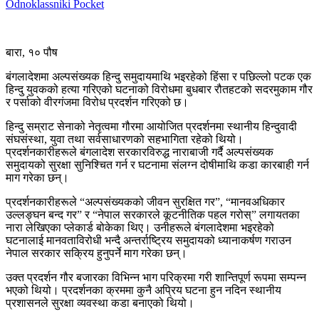
Odnoklassniki
Pocket
बारा, १० पौष
बंगलादेशमा अल्पसंख्यक हिन्दु समुदायमाथि भइरहेको हिंसा र पछिल्लो पटक एक
हिन्दु युवकको हत्या गरिएको घटनाको विरोधमा बुधबार रौतहटको सदरमुकाम गौर
र पर्साको वीरगंजमा विरोध प्रदर्शन गरिएको छ।
हिन्दु सम्राट सेनाको नेतृत्वमा गौरमा आयोजित प्रदर्शनमा स्थानीय हिन्दुवादी
संघसंस्था, युवा तथा सर्वसाधारणको सहभागिता रहेको थियो।
प्रदर्शनकारीहरूले बंगलादेश सरकारविरुद्ध नाराबाजी गर्दै अल्पसंख्यक
समुदायको सुरक्षा सुनिश्चित गर्न र घटनामा संलग्न दोषीमाथि कडा कारबाही गर्न
माग गरेका छन्।
प्रदर्शनकारीहरूले “अल्पसंख्यकको जीवन सुरक्षित गर”, “मानवअधिकार
उल्लङ्घन बन्द गर” र “नेपाल सरकारले कूटनीतिक पहल गरोस्” लगायतका
नारा लेखिएका प्लेकार्ड बोकेका थिए। उनीहरूले बंगलादेशमा भइरहेको
घटनालाई मानवताविरोधी भन्दै अन्तर्राष्ट्रिय समुदायको ध्यानाकर्षण गराउन
नेपाल सरकार सक्रिय हुनुपर्ने माग गरेका छन्।
उक्त प्रदर्शन गौर बजारका विभिन्न भाग परिक्रमा गरी शान्तिपूर्ण रूपमा सम्पन्न
भएको थियो। प्रदर्शनका क्रममा कुनै अप्रिय घटना हुन नदिन स्थानीय
प्रशासनले सुरक्षा व्यवस्था कडा बनाएको थियो।