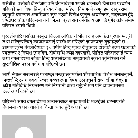
यसैबीच, पर्साको वीरगंजमा पनि बंगलादेशमा भएको घटनाको विरोधमा प्रदर्शन
गरिएको छ। विश्व हिन्दु परिषद् नेपाल महिला विभागको अगुवाइमा ठाकुरराम
बहुमुखी क्याम्पस अगाडिबाट सुरु भएको विरोध जुलुस आदर्शनगर, माईस्थान हुँदै
घण्टाघर चोक परिक्रमा गरी जिल्ला प्रशासन कार्यालय अगाडि पुगेर कोणसभामा
परिणत भएको थियो।
प्रदर्शनपछि पर्साका प्रमुख जिल्ला अधिकारी भोला दाहालमार्फत प्रधानमन्त्री
तथा मन्त्रिपरिषद् कार्यालयलाई सम्बोधन गरिएको ज्ञापनपत्र बुझाइएको छ।
ज्ञापनपत्रमा बंगलादेशका ३० वर्षीय हिन्दु युवक दीपुचन्द्र दासको हत्या घटनाको
स्वतन्त्र र निष्पक्ष छानबिन, दोषीमाथि कडा कारबाही, पीडित परिवारलाई न्याय
तथा बंगलादेशमा रहेका हिन्दु अल्पसंख्यक समुदायको सुरक्षा सुनिश्चित गर्न
कूटनीतिक पहल गर्न माग गरिएको छ।
साथै नेपाल सरकारले परराष्ट्र मन्त्रालयमार्फत औपचारिक विरोध जनाउनुपर्ने,
अन्तर्राष्ट्रिय मानवअधिकार मञ्चहरूमा विषय उठाउनुपर्ने तथा सीमा क्षेत्रमा
अवैध गतिविधि नियन्त्रण गर्न निगरानी कडा गर्नुपर्ने माग पनि ज्ञापनपत्रमा
उल्लेख गरिएको छ।
पछिल्लो समय बंगलादेशमा अल्पसंख्यक समुदायमाथि भइरहेको घटनाप्रति
नेपालमा व्यापक चासो र चिन्ता व्यक्त हुँदै आएको छ।