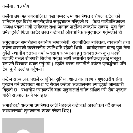
कलैया , १३ पौष
कलैया उप–महानगरपालिका वडा नम्बर ५ मा अवस्थित र रोयल कटेज को
शनिबार एक विशेष समारोहबीच समुद्घाटन गरिएको छ। फेटा गाउँपालिकाका
अध्यक्ष पदका भावी उम्मेदवार तथा जनमत पार्टीका केन्द्रीय सदस्य, युवा नेता
उमेश दुबेले फिता काटेर उक्त कटेजको औपचारिक समुद्घाटन गर्नुभएको हो।
समुद्घाटन समारोहमा स्थानीय समाजसेवी, राजनीतिक व्यक्तित्व, व्यवसायी तथा
सर्वसाधारणको उल्लेखनीय उपस्थिति रहेको थियो। कार्यक्रममा बोल्दै युवा नेता
दुबेले स्थानीय स्तरमा नयाँ व्यवसाय सञ्चालन हुनु सकारात्मक कुरा भएको
बताउँदै यसले रोजगारी सिर्जना गर्नुका साथै स्थानीय अर्थतन्त्रलाई मजबुत
बनाउने विश्वास व्यक्त गर्नुभयो। उहाँले यस्ता लगानीले पर्यटन प्रवर्द्धनमा पनि
टेवा पुग्ने उल्लेख गर्नुभयो।
कटेज सञ्चालक पक्षले आधुनिक सुविधा, शान्त वातावरण र गुणस्तरीय सेवा
प्रदान गर्ने उद्देश्यका साथ ‘द रोयल कटेज’ सञ्चालनमा ल्याइएको जानकारी
दिएको छ। स्थानीय ग्राहकसँगै बाह्य पाहुनालाई समेत लक्षित गरी सेवा प्रदान
गरिने सञ्चालकको भनाइ छ।
समारोहको अन्त्यमा उपस्थित अतिथिहरूले कटेजको अवलोकन गर्दै सफल
सञ्चालनको शुभकामना व्यक्त गरेका थिए।