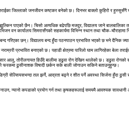
राईका जिल्लाको जनजीवन कष्टकर बनेको छ। दिनभर बाक्लो कुहिरो र हुस्सुसँगै 
ुल्किन पाएको छैन। चिसो अत्यधिक बढेपछि मजदुर, विद्यालय जाने बालबालिका तथा 
भिजन वन कार्यालय सिमरासँगको सहकार्यमा विभिन्न स्थान तथा चौक–चौराहामा न
 बन्द गरिएका छन्। विद्यालय बन्द हुँदा पठनपाठन प्रभावित भएको छ भने दैनिक ज्
राम्ररी प्रभावित बनाएको छ। पहाडी क्षेत्रमा पारिलो घाम लागिरहेका बेला तराईक
ार आलु, तोरीलगायत हिउँदे बालीमा डढुवा रोग देखिन थालेको छ। डढुवा रोगको
 फरकमा ढुसीनाशक विषादी छर्कन सके बाली जोगाउन सकिने बताउनुहुन्छ।
ी सेल्सियसभन्दा तल झर्ने, आद्रता बढ्ने र शीत पर्ने अवस्था सिर्जना हुँदा ढु
 अपनाउन, न्यानो कपडाको प्रयोग गर्न तथा कृषकहरूलाई समयमै आवश्यक सावधान