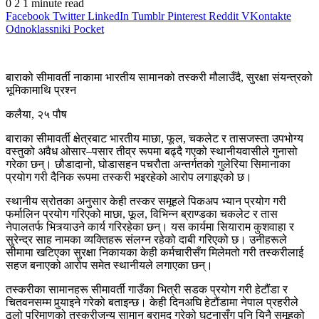
0
2
1 minute read
Facebook
Twitter
LinkedIn
Tumblr
Pinterest
Reddit
VKontakte
Odnoklassniki
Pocket
बाराको सीमावर्ती नाकामा भारतीय सामानको तस्करी मौलाउँदै, सुरक्षा संयन्त्रको
भूमिकामाथि प्रश्न
कलैया, २५ पौष
बाराका सीमावर्ती क्षेत्रबाट भारतीय माछा, फूल, चकलेट र तासजस्ता उपभोग्य
वस्तुको अवैध ओसार–पसार तीव्र रूपमा बढ्दै गएको स्थानीयवासीले गुनासो
गरेका छन्। छौडादानो, घोडासहन पचरौता अन्तर्गतको गुलेरिया सिमानाका
प्रयोग गरी दैनिक रूपमा तस्करी भइरहेको आरोप लगाइएको छ।
स्थानीय स्रोतका अनुसार केही तस्कर समूहले पिकअप भ्यान प्रयोग गरी
फर्मालिन प्रयोग गरिएको माछा, फूल, विभिन्न ब्राण्डका चकलेट र तास
नेपालतर्फ भित्र्याउने कार्य गरिरहेका छन्। यस कार्यमा सियाराम कुशवाहा र
सुरेन्द्र साह नामका व्यक्तिहरू संलग्न रहेको दाबी गरिएको छ। उनीहरूले
सीमामा खटिएका सुरक्षा निकायका केही कर्मचारीसँग मिलेमतो गरी तस्करीलाई
सहज बनाएको आरोप समेत स्थानीयले लगाएका छन्।
तस्करीका सामानहरू सीमावर्ती गाउँका भित्री सडक प्रयोग गरी हेटौंडा र
चितवनसम्म पुर्‍याइने गरेको बताइन्छ। केही दिनअघि हेटौंडामा नेपाल प्रहरीले
ठूलो परिमाणको तस्करीजन्य सामान बरामद गरेको घटनासँग पनि यिनै समूहको