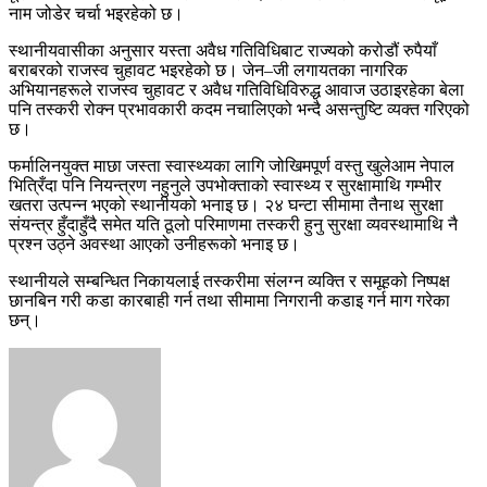
नाम जोडेर चर्चा भइरहेको छ।
स्थानीयवासीका अनुसार यस्ता अवैध गतिविधिबाट राज्यको करोडौं रुपैयाँ
बराबरको राजस्व चुहावट भइरहेको छ। जेन–जी लगायतका नागरिक
अभियानहरूले राजस्व चुहावट र अवैध गतिविधिविरुद्ध आवाज उठाइरहेका बेला
पनि तस्करी रोक्न प्रभावकारी कदम नचालिएको भन्दै असन्तुष्टि व्यक्त गरिएको
छ।
फर्मालिनयुक्त माछा जस्ता स्वास्थ्यका लागि जोखिमपूर्ण वस्तु खुलेआम नेपाल
भित्रिँदा पनि नियन्त्रण नहुनुले उपभोक्ताको स्वास्थ्य र सुरक्षामाथि गम्भीर
खतरा उत्पन्न भएको स्थानीयको भनाइ छ। २४ घन्टा सीमामा तैनाथ सुरक्षा
संयन्त्र हुँदाहुँदै समेत यति ठूलो परिमाणमा तस्करी हुनु सुरक्षा व्यवस्थामाथि नै
प्रश्न उठ्ने अवस्था आएको उनीहरूको भनाइ छ।
स्थानीयले सम्बन्धित निकायलाई तस्करीमा संलग्न व्यक्ति र समूहको निष्पक्ष
छानबिन गरी कडा कारबाही गर्न तथा सीमामा निगरानी कडाइ गर्न माग गरेका
छन्।