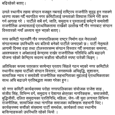
बढिरहेको बताए।
उनले स्थानीय तहमा संगठन मजबुत नबनाई राष्ट्रिय राजनीति सुदृढ हुन नसक्ने
धारणा व्यक्त गर्दै नवगठित नगर कमिटीलाई जनताको विश्वास जित्ने गरी काम
गर्न आग्रह गरे । पार्टीले सबै वर्ग, जाति, समुदाय र पुस्तालाई समेट्ने समावेशी
राजनीतिक अभ्यासलाई प्राथमिकतामा राखेको उल्लेख गर्दै गौर नगरबाट संगठन
विस्तारको नयाँ अध्याय सुरु भएको बताए।
नगर कमिटी गठनसँगै गौर नगरपालिकामा राष्ट्र निर्माण दल नेपालको
संगठनात्मक उपस्थिति थप बलियो बनेको पार्टीले जनाएको छ। पार्टी नेतृत्वले
आगामी दिनमा वडा तथा टोलस्तरसम्म संगठन विस्तार गर्दै जनताका समस्या,
आवश्यकता र अपेक्षालाई केन्द्रमा राखेर राजनीतिक गतिविधि अघि बढाउने
योजना रहेको केन्द्रिय सदस्य सङीता चौधरीले स्पष्ट पारेकी थिइन् ।
अतिथिका रूपमा पत्रकार सत्येन्द्र प्रताप सिंहले गठन भएको नगर कमिटीले
स्थानीय तहमा पार्टीको संगठन विस्तार, जनसम्पर्क अभिवृद्धि, सुशासन,
सामाजिक न्याय र समावेशी राजनीतिक सहभागिताका मुद्दालाई प्राथमिकताका
साथ अघि बढाउने प्रतिबद्धता व्यक्त गरेका हुन।
सो नगर कमिटी कार्यक्रममा परोहा नगरपालिकाका संयोजक राजेश साह ,
संजीव सिंह, विभिन्न वर्ग, समुदाय र पेशागत क्षेत्रका नागरिकहरू , समाजसेवी,
बुद्धिजीवी, दलित समुदायका प्रतिनिधि, महिला, जेन–जी युवा लगायत विभिन्न
राजनीतिक, सामाजिक तथा नागरिक समाजका व्यक्तिहरू सहभागी थिए।
कार्यक्रममा सयौंको संख्यामा पार्टी समर्थक, कार्यकर्ता तथा स्थानीय
बासिन्दाहरूको उपस्थिति रहेको थियो ।