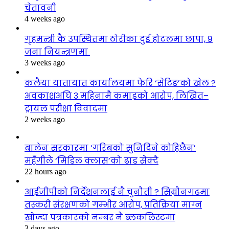
चेतावनी
4 weeks ago
गृहमन्त्री कै उपस्थितमा ठोरीका दुई होटलमा छापा, ९
जना नियन्त्रणमा
3 weeks ago
कलैया यातायात कार्यालयमा फेरि ‘सेटिङ’को खेल ?
अवकाशअघि ३ महिनामै कमाइको आरोप, लिखित–
ट्रायल परीक्षा विवादमा
2 weeks ago
बालेन सरकारमा ‘गरिबको सुनिदिने कोहिछैन’
महँगीले ‘मिडिल क्लास’को ढाड सेक्दै
22 hours ago
आईजीपीको निर्देशनलाई नै चुनौती ? सिम्रौनगढमा
तस्करी संरक्षणको गम्भीर आरोप, प्रतिक्रिया माग्न
खोज्दा पत्रकारको नम्बर नै ब्लकलिस्टमा
3 days ago