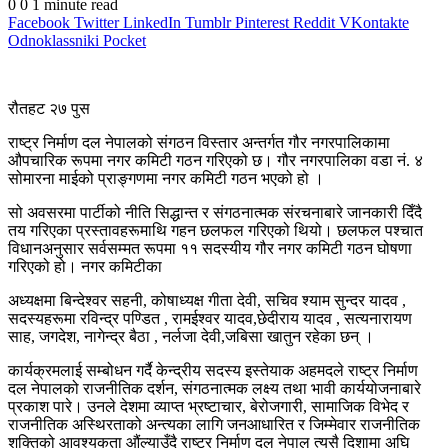
0
0
1 minute read
Facebook
Twitter
LinkedIn
Tumblr
Pinterest
Reddit
VKontakte
Odnoklassniki
Pocket
रौतहट २७ पुस
राष्ट्र निर्माण दल नेपालको संगठन विस्तार अन्तर्गत गौर नगरपालिकामा
औपचारिक रूपमा नगर कमिटी गठन गरिएको छ। गौर नगरपालिका वडा नं. ४
सोमारना माईको प्राङ्गणमा नगर कमिटी गठन भएको हो ।
सो अवसरमा पार्टीको नीति सिद्धान्त र संगठनात्मक संरचनाबारे जानकारी दिँदै
तय गरिएका प्रस्तावहरूमाथि गहन छलफल गरिएको थियो। छलफल पश्चात
विधानअनुसार सर्वसम्मत रूपमा ११ सदस्यीय गौर नगर कमिटी गठन घोषणा
गरिएको हो। नगर कमिटीका
अध्यक्षमा बिन्देश्वर सहनी, कोषाध्यक्ष गीता देवी, सचिव श्याम सुन्दर यादव ,
सदस्यहरूमा रविन्द्र पण्डित , रामईश्वर यादव,छेदीराय यादव , सत्यनारायण
साह, जगदेश, नागेन्द्र बैठा , नर्लजा देवी,जबिसा खातुन रहेका छन् ।
कार्यक्रमलाई सम्बोधन गर्दै केन्द्रीय सदस्य इस्तेयाक अहमदले राष्ट्र निर्माण
दल नेपालको राजनीतिक दर्शन, संगठनात्मक लक्ष्य तथा भावी कार्ययोजनाबारे
प्रकाश पारे। उनले देशमा व्याप्त भ्रष्टाचार, बेरोजगारी, सामाजिक विभेद र
राजनीतिक अस्थिरताको अन्त्यका लागि जनआधारित र जिम्मेवार राजनीतिक
शक्तिको आवश्यकता औंल्याउँदै राष्ट्र निर्माण दल नेपाल त्यसै दिशामा अघि