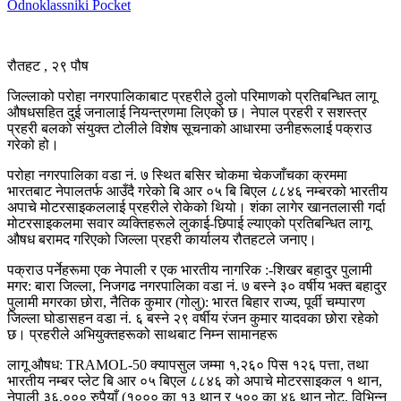
Odnoklassniki
Pocket
रौतहट , २९ पौष
जिल्लाको परोहा नगरपालिकाबाट प्रहरीले ठुलो परिमाणको प्रतिबन्धित लागू
औषधसहित दुई जनालाई नियन्त्रणमा लिएको छ। नेपाल प्रहरी र सशस्त्र
प्रहरी बलको संयुक्त टोलीले विशेष सूचनाको आधारमा उनीहरूलाई पक्राउ
गरेको हो।
परोहा नगरपालिका वडा नं. ७ स्थित बसिर चोकमा चेकजाँचका क्रममा
भारतबाट नेपालतर्फ आउँदै गरेको बि आर ०५ बि बिएल ८८४६ नम्बरको भारतीय
अपाचे मोटरसाइकललाई प्रहरीले रोकेको थियो। शंका लागेर खानतलासी गर्दा
मोटरसाइकलमा सवार व्यक्तिहरूले लुकाई-छिपाई ल्याएको प्रतिबन्धित लागू
औषध बरामद गरिएको जिल्ला प्रहरी कार्यालय रौतहटले जनाए।
पक्राउ पर्नेहरूमा एक नेपाली र एक भारतीय नागरिक :-शिखर बहादुर पुलामी
मगर: बारा जिल्ला, निजगढ नगरपालिका वडा नं. ७ बस्ने ३० वर्षीय भक्त बहादुर
पुलामी मगरका छोरा, नैतिक कुमार (गोलु): भारत बिहार राज्य, पूर्वी चम्पारण
जिल्ला घोडासहन वडा नं. ६ बस्ने २९ वर्षीय रंजन कुमार यादवका छोरा रहेको
छ। प्रहरीले अभियुक्तहरूको साथबाट निम्न सामानहरू
लागू औषध: TRAMOL-50 क्यापसुल जम्मा १,२६० पिस १२६ पत्ता, तथा
भारतीय नम्बर प्लेट बि आर ०५ बिएल ८८४६ को अपाचे मोटरसाइकल १ थान,
नेपाली ३६,००० रुपैयाँ (१००० का १३ थान र ५०० का ४६ थान नोट, विभिन्न