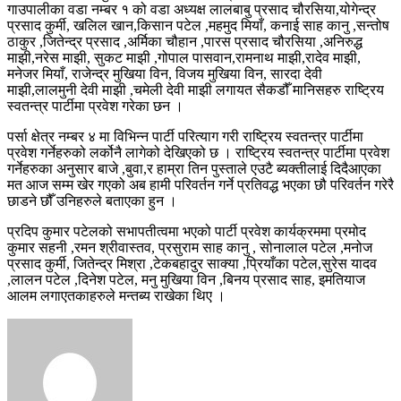
गाउपालीका वडा नम्बर १ को वडा अध्यक्ष लालबाबु प्रसाद चौरसिया,योगेन्द्र
प्रसाद कुर्मी, खलिल खान,किसान पटेल ,महमुद मियाँ, कनाई साह कानु ,सन्तोष
ठाकुर ,जितेन्द्र प्रसाद ,अर्मिका चौहान ,पारस प्रसाद चौरसिया ,अनिरुद्ध
माझी,नरेस माझी, सुकट माझी ,गोपाल पासवान,रामनाथ माझी,रादेव माझी,
मनेजर मियाँ, राजेन्द्र मुखिया विन, विजय मुखिया विन, सारदा देवी
माझी,लालमुनी देवी माझी ,चमेली देवी माझी लगायत सैकडौँ मानिसहरु राष्ट्रिय
स्वतन्त्र पार्टीमा प्रवेश गरेका छन ।
पर्सा क्षेत्र नम्बर ४ मा विभिन्न पार्टी परित्याग गरी राष्ट्रिय स्वतन्त्र पार्टीमा
प्रवेश गर्नेहरुको लर्कोनै लागेको देखिएको छ । राष्ट्रिय स्वतन्त्र पार्टीमा प्रवेश
गर्नेहरुका अनुसार बाजे ,बुवा,र हाम्रा तिन पुस्ताले एउटै ब्यक्तीलाई दिदैआएका
मत आज सम्म खेर गएको अब हामी परिवर्तन गर्ने प्रतिवद्ध भएका छौ परिवर्तन गरेरै
छाडने छौँ उनिहरुले बताएका हुन ।
प्रदिप कुमार पटेलको सभापतीत्वमा भएको पार्टी प्रवेश कार्यक्रममा प्रमोद
कुमार सहनी ,रमन श्रीवास्तव, प्रसुराम साह कानु , सोनालाल पटेल ,मनोज
प्रसाद कुर्मी, जितेन्द्र मिश्रा ,टेकबहादुर साक्या ,प्रियाँका पटेल,सुरेस यादव
,लालन पटेल ,दिनेश पटेल, मनु मुखिया विन ,बिनय प्रसाद साह, इमतियाज
आलम लगाएतकाहरुले मन्तब्य राखेका थिए ।