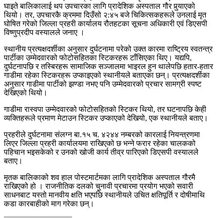
घाइते बालिकालाई थप उपचारका लागि प्रादेशिक अस्पताल गौर पुर्‍याएको
थियो। तर, उपचारकै क्रममा दिउँसो २:४५ बजे चिकित्सकहरूले उनलाई मृत
घोषित गरेको जिल्ला प्रहरी कार्यालय रौतहटका सूचना अधिकारी एवं डिएसपी
विष्णुप्रदीप वस्यालले जनाए ।
स्थानीय प्रत्यक्षदर्शीका अनुसार दुर्घटनामा परेको उक्त कारमा राष्ट्रिय स्वतन्त्र
पार्टीका उम्मेदवारको फोटोसहितका स्टिकरहरू टाँसिएका थिए। यद्यपि,
दुर्घटनापछि र तस्बिरहरू सामाजिक सञ्जालमा भाइरल हुन थालेपछि हतार-हतार
गाडीमा रहेका स्टिकरहरू उप्काइएको स्थानीयले बताएका छन्। प्रत्यक्षदर्शीका
अनुसार गाडीमा पार्टीको झण्डा नभए पनि उम्मेदवारको प्रचार सामग्री स्पष्ट
देखिएको थियो।
गाडीमा रास्वपा उम्मेदवारको फोटोसहितको स्टिकर थियो, तर घटनापछि केही
व्यक्तिहरूले प्रमाण मेटाउन स्टिकर उप्काएको देखियो, एक स्थानीयले बताए।
प्रहरीले दुर्घटनामा संलग्न बा.१५ च. ४२४४ नम्बरको कारलाई नियन्त्रणमा
लिएर जिल्ला प्रहरी कार्यालयमा राखिएको छ भन्ने फरार रहेका चालकको
पहिचान भइसकेको र उनको खोजी कार्य तीव्र पारिएको डिएसपी वस्यालले
बताए।
मृतक बालिकाको शव हाल पोस्टमार्टमका लागि प्रादेशिक अस्पताल गौरमै
राखिएको हो । राजनीतिक दलको चुनावी प्रचारमा प्रयोग भएको सवारी
साधनबाट यस्तो मानवीय क्षति भएपछि स्थानीयले उचित क्षतिपूर्ति र दोषीमाथि
कडा कारबाहीको माग गरेका छन्।