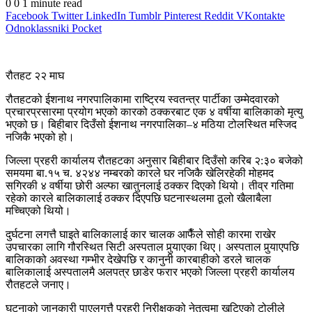
0
0
1 minute read
Facebook
Twitter
LinkedIn
Tumblr
Pinterest
Reddit
VKontakte
Odnoklassniki
Pocket
रौतहट २२ माघ
रौतहटको ईशनाथ नगरपालिकामा राष्ट्रिय स्वतन्त्र पार्टीका उम्मेदवारको
प्रचारप्रसारमा प्रयोग भएको कारको ठक्करबाट एक ४ वर्षीया बालिकाको मृत्यु
भएको छ। बिहीबार दिउँसो ईशनाथ नगरपालिका–४ मठिया टोलस्थित मस्जिद
नजिकै भएको हो।
जिल्ला प्रहरी कार्यालय रौतहटका अनुसार बिहीबार दिउँसो करिब २:३० बजेको
समयमा बा.१५ च. ४२४४ नम्बरको कारले घर नजिकै खेलिरहेकी मोहमद
सगिरकी ४ वर्षीया छोरी अल्फा खातुनलाई ठक्कर दिएको थियो। तीव्र गतिमा
रहेको कारले बालिकालाई ठक्कर दिएपछि घटनास्थलमा ठूलो खैलाबैला
मच्चिएको थियो।
दुर्घटना लगत्तै घाइते बालिकालाई कार चालक आफैँले सोही कारमा राखेर
उपचारका लागि गौरस्थित सिटी अस्पताल पुर्‍याएका थिए। अस्पताल पुर्‍याएपछि
बालिकाको अवस्था गम्भीर देखेपछि र कानुनी कारबाहीको डरले चालक
बालिकालाई अस्पतालमै अलपत्र छाडेर फरार भएको जिल्ला प्रहरी कार्यालय
रौतहटले जनाए।
घटनाको जानकारी पाएलगत्तै प्रहरी निरीक्षकको नेतृत्वमा खटिएको टोलीले