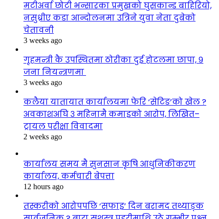
मटीअर्वा छोटी भन्सारका प्रमुखको घुसकान्ड बाहिरियो,
नसुध्रीए कडा आन्दोलनमा उत्रिने युवा नेता दुबेको
चेतावनी
3 weeks ago
गृहमन्त्री कै उपस्थितमा ठोरीका दुई होटलमा छापा, ९
जना नियन्त्रणमा
3 weeks ago
कलैया यातायात कार्यालयमा फेरि ‘सेटिङ’को खेल ?
अवकाशअघि ३ महिनामै कमाइको आरोप, लिखित–
ट्रायल परीक्षा विवादमा
2 weeks ago
कार्यालय समय मै सुनसान कृषि आधुनिकीकरण
कार्यालय, कर्मचारी बेपत्ता
12 hours ago
तस्करीको आरोपपछि ‘सफाइ’ दिन बरामद तथ्याङ्क
सार्वजनिक ? बारा सशस्त्र प्रहरीमाथि उठे गम्भीर प्रश्न