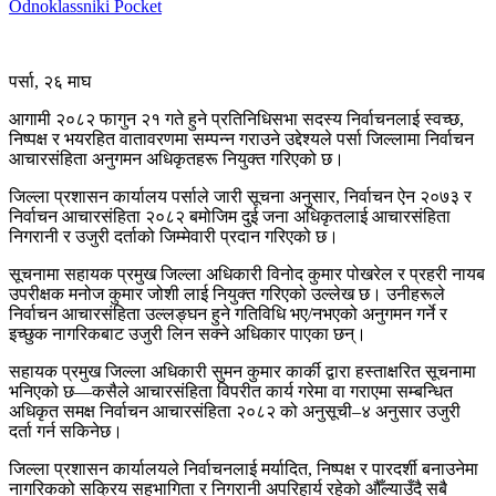
Odnoklassniki
Pocket
पर्सा, २६ माघ
आगामी २०८२ फागुन २१ गते हुने प्रतिनिधिसभा सदस्य निर्वाचनलाई स्वच्छ,
निष्पक्ष र भयरहित वातावरणमा सम्पन्न गराउने उद्देश्यले पर्सा जिल्लामा निर्वाचन
आचारसंहिता अनुगमन अधिकृतहरू नियुक्त गरिएको छ।
जिल्ला प्रशासन कार्यालय पर्साले जारी सूचना अनुसार, निर्वाचन ऐन २०७३ र
निर्वाचन आचारसंहिता २०८२ बमोजिम दुई जना अधिकृतलाई आचारसंहिता
निगरानी र उजुरी दर्ताको जिम्मेवारी प्रदान गरिएको छ।
सूचनामा सहायक प्रमुख जिल्ला अधिकारी विनोद कुमार पोखरेल र प्रहरी नायब
उपरीक्षक मनोज कुमार जोशी लाई नियुक्त गरिएको उल्लेख छ। उनीहरूले
निर्वाचन आचारसंहिता उल्लङ्घन हुने गतिविधि भए/नभएको अनुगमन गर्ने र
इच्छुक नागरिकबाट उजुरी लिन सक्ने अधिकार पाएका छन्।
सहायक प्रमुख जिल्ला अधिकारी सुमन कुमार कार्की द्वारा हस्ताक्षरित सूचनामा
भनिएको छ—कसैले आचारसंहिता विपरीत कार्य गरेमा वा गराएमा सम्बन्धित
अधिकृत समक्ष निर्वाचन आचारसंहिता २०८२ को अनुसूची–४ अनुसार उजुरी
दर्ता गर्न सकिनेछ।
जिल्ला प्रशासन कार्यालयले निर्वाचनलाई मर्यादित, निष्पक्ष र पारदर्शी बनाउनेमा
नागरिकको सक्रिय सहभागिता र निगरानी अपरिहार्य रहेको औँल्याउँदै सबै