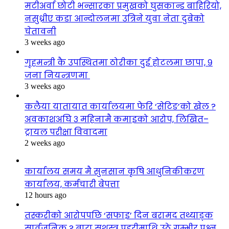
मटीअर्वा छोटी भन्सारका प्रमुखको घुसकान्ड बाहिरियो,
नसुध्रीए कडा आन्दोलनमा उत्रिने युवा नेता दुबेको
चेतावनी
3 weeks ago
गृहमन्त्री कै उपस्थितमा ठोरीका दुई होटलमा छापा, ९
जना नियन्त्रणमा
3 weeks ago
कलैया यातायात कार्यालयमा फेरि ‘सेटिङ’को खेल ?
अवकाशअघि ३ महिनामै कमाइको आरोप, लिखित–
ट्रायल परीक्षा विवादमा
2 weeks ago
कार्यालय समय मै सुनसान कृषि आधुनिकीकरण
कार्यालय, कर्मचारी बेपत्ता
12 hours ago
तस्करीको आरोपपछि ‘सफाइ’ दिन बरामद तथ्याङ्क
सार्वजनिक ? बारा सशस्त्र प्रहरीमाथि उठे गम्भीर प्रश्न