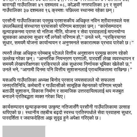
बारागढी गाउँपालिका ४१ दशमलव ०८, कोल्हवी नगरपालिका ३९ र सुवर्ण
गाउँपालिका ३७ दशमलव ९६ क्रमशः पछिल्ला स्थानमा रहेका छन्।
प्रसौनी गाउँपालिकाका प्रमुख प्रशासकीय अधिकृत नविन श्रीवास्तवले यस
उपलब्धिलाई संस्थागत प्रयासको परिणाम बताएका छन्। “कार्यसम्पादन
मूल्याङ्कनमा प्राप्त यो नतिजा नीति, योजना र सेवा प्रवाहलाई मापनयोग्य
सूचकका आधारमा सुधार गर्दै लगेको परिणाम हो,” उनले भने, “प्रक्रियागत
सुधार, समयमै योजना कार्यान्वयन र अनुगमनले सकारात्मक प्रभाव पारेको छ।”
त्यस्तै लेखा अधिकृत प्रेमबाबु पटेलले वित्तीय अनुशासन प्रमुख कारण रहेको
उल्लेख गरेका छन्। “आन्तरिक नियन्त्रण प्रणाली, पारदर्शी लेखा व्यवस्थापन र
समयमै लेखापरीक्षणका प्रक्रियाले अंक सुधारमा निर्णायक भूमिका खेलेको छ,”
उनले भने, “आगामी दिनमा पनि वित्तीय सुशासनलाई प्राथमिकतामा राखिन्छ।”
यसअघि गाउँपालिका अध्यक्ष बिनोद प्रसाद जयसवालले यो सफलता
जनप्रतिनिधि, कर्मचारी र गाउँवासीको सामूहिक मेहनतको परिणाम भएको
बताउँदै सुशासन, विकास निर्माण र सामाजिक उत्तरदायित्वलाई थप मजबुत
बनाउने प्रतिबद्धता व्यक्त गरेका थिए।
कार्यसम्पादन मूल्याङ्कनमा उत्कृष्ट नतिजासँगै प्रसौनी गाउँपालिकामा उत्साह
थपिएको छ। स्थानीय तहबीच बढ्दो स्वस्थ प्रतिस्पर्धाले सेवा प्रवाहमा सुधार,
पारदर्शिता र जवाफदेहिता अझ सुदृढ हुने अपेक्षा गरिएको छ।