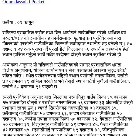
Odnoklassniki
Pocket
कलैया , ०२ फागुन
राष्ट्रिय प्राकृतिक स्रोत तथा वित्त आयोगले सार्वजनिक गरेको आर्थिक वर्ष
२०८१/०८२ को स्थानीय तह कार्यसम्पादन मूल्याङ्कन प्रतिवेदनमा बारा
जिल्लाको प्रसौनी गाउँपालिका जिल्लामै सर्वोत्कृष्ट स्थानीय तह बनेको छ। ७०
दशमलव २४ अंक प्राप्त गर्दै प्रसौनीले जिल्लाका १६ स्थानीय तहमध्ये पहिलो
स्थान हासिल गर्नुका साथै मधेश प्रदेशमा दोस्रो स्थान सुरक्षित गरेको हो।
आयोगका अनुसार यो नतिजाले गाउँपालिकाको समग्र प्रशासनिक क्षमता,
वित्तीय अनुशासन, योजना कार्यान्वयन र सेवा प्रवाहको अवस्था सुदृढ रहेको
संकेत गर्दछ। मधेश प्रदेशस्तरमा पहिलो स्थान पर्सागढी नगरपालिका, पर्साले
७२ दशमलव ९९ हासिल गरेको छ भने तेस्रो स्थान पटेर्वा सुगौली गाउँपालिका,
पर्साले ६७ दशमलव ९९ पाएको छ।
त्यस्तै प्रतिवेदन अनुसार बारा जिल्लामा परवानिपुर गाउँपालिका ६५ दशमलव
१७ अंकसहित दोस्रो र पचरौता नगरपालिका ५६ दशमलव ३३ अंकसहित तेस्रो
स्थानमा रहेका छन्। त्यस्तै सिमरौनगढ नगरपालिका ५१ दशमलव ३५,
करैयामाई गाउँपालिका ५० दशमलव ६३, आदर्श कोतवाल गाउँपालिका ५०
दशमलव १०, कलैया उपमहानगरपालिका ५० दशमलव ३२, देवताल गाउँपालिका
५० दशमलव ३२, विश्रामपुर गाउँपालिका ४९ दशमलव ४५, फेटा गाउँपालिका
४९ दशमलव ५५, महागढीमाई नगरपालिका ४९ दशमलव ३१, जीतपुरसिमरा
उपमहानगरपालिका ४८ दशमलव ३९, निजगढ नगरपालिका ४१ दशमलव ४७,