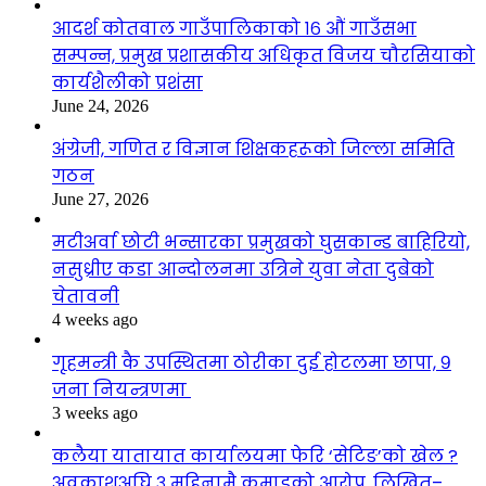
आदर्श कोतवाल गाउँपालिकाको १६ औं गाउँसभा
सम्पन्न, प्रमुख प्रशासकीय अधिकृत विजय चौरसियाको
कार्यशैलीको प्रशंसा
June 24, 2026
अंग्रेजी, गणित र विज्ञान शिक्षकहरूको जिल्ला समिति
गठन
June 27, 2026
मटीअर्वा छोटी भन्सारका प्रमुखको घुसकान्ड बाहिरियो,
नसुध्रीए कडा आन्दोलनमा उत्रिने युवा नेता दुबेको
चेतावनी
4 weeks ago
गृहमन्त्री कै उपस्थितमा ठोरीका दुई होटलमा छापा, ९
जना नियन्त्रणमा
3 weeks ago
कलैया यातायात कार्यालयमा फेरि ‘सेटिङ’को खेल ?
अवकाशअघि ३ महिनामै कमाइको आरोप, लिखित–