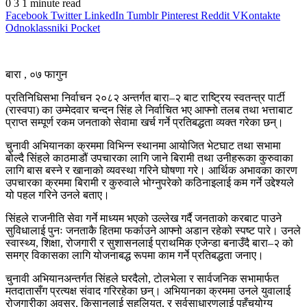
0
3
1 minute read
Facebook
Twitter
LinkedIn
Tumblr
Pinterest
Reddit
VKontakte
Odnoklassniki
Pocket
बारा , ०७ फागुन
प्रतिनिधिसभा निर्वाचन २०८२ अन्तर्गत बारा–२ बाट राष्ट्रिय स्वतन्त्र पार्टी
(रास्वपा) का उम्मेदवार चन्दन सिंह ले निर्वाचित भए आफ्नो तलब तथा भत्ताबाट
प्राप्त सम्पूर्ण रकम जनताको सेवामा खर्च गर्ने प्रतिबद्धता व्यक्त गरेका छन्।
चुनावी अभियानका क्रममा विभिन्न स्थानमा आयोजित भेटघाट तथा सभामा
बोल्दै सिंहले काठमाडौं उपचारका लागि जाने बिरामी तथा उनीहरूका कुरुवाका
लागि बास बस्ने र खानाको व्यवस्था गरिने घोषणा गरे। आर्थिक अभावका कारण
उपचारका क्रममा बिरामी र कुरुवाले भोग्नुपरेको कठिनाइलाई कम गर्ने उद्देश्यले
यो पहल गरिने उनले बताए।
सिंहले राजनीति सेवा गर्ने माध्यम भएको उल्लेख गर्दै जनताको करबाट पाउने
सुविधालाई पुनः जनताकै हितमा फर्काउने आफ्नो अडान रहेको स्पष्ट पारे। उनले
स्वास्थ्य, शिक्षा, रोजगारी र सुशासनलाई प्राथमिक एजेन्डा बनाउँदै बारा–२ को
समग्र विकासका लागि योजनाबद्ध रूपमा काम गर्ने प्रतिबद्धता जनाए।
चुनावी अभियानअन्तर्गत सिंहले घरदैलो, टोलभेला र सार्वजनिक सभामार्फत
मतदातासँग प्रत्यक्ष संवाद गरिरहेका छन्। अभियानका क्रममा उनले युवालाई
रोजगारीका अवसर, किसानलाई सहुलियत, र सर्वसाधारणलाई पहुँचयोग्य