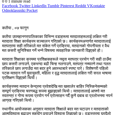
0
0
1 minute read
Facebook
Twitter
LinkedIn
Tumblr
Pinterest
Reddit
VKontakte
Odnoklassniki
Pocket
कलैया , ०७ फागुन
कलैया उपमहानगरपालिकाका विभिन्न वडाहरूमा मतदाताहरूलाई लक्षित गरी
मतदाता शिक्षा कार्यक्रम सञ्चालन गरिएको छ। कार्यक्रमअन्तर्गत मतदातालाई
मतपत्रमा सही तरिकाले मत संकेत गर्ने प्रक्रिया, मतदानको गोपनीयता र वैध
मत कसरी सुनिश्चित गर्ने भन्ने विषयमा व्यवहारिक जानकारी दिइएको हो।
मतदाता शिक्षाका क्रममा प्रशिक्षकहरूले नमूना मतपत्र प्रयोग गरी सही ठाउँमा
छाप कसरी लगाउने, एकभन्दा बढी चिन्ह नलगाउने, मतपत्र नच्यात्ने तथा गलत
तरिकाले छाप लगाउँदा मत बदर हुने अवस्थाबारे स्पष्ट पारे। विशेषगरी पहिलो
पटक मतदान गर्ने युवायुवती, महिला र वृद्ध मतदातालाई लक्षित गरी सरल भाषामा
प्रशिक्षण दिइएको थियो।
कार्यक्रममा मतदान केन्द्रमा प्रवेशदेखि मत खसालेर बाहिर निस्किनेसम्मको
सम्पूर्ण प्रक्रिया चरणबद्ध रूपमा बुझाइएको थियो। मतदातालाई आफ्नो मत
स्वतन्त्र र गोप्य रूपमा प्रयोग गर्न प्रोत्साहन गर्दै कुनै दबाब वा प्रलोभनमा नपर्न
आग्रह गरिएको थियो।
स्थानीय आयोजकका अनुसार मतदाता शिक्षाले बदर मत घटाउन र मतदाताको
आत्मविश्वास बढाउन सहयोग पुर्‍याउने विश्वास लिइएको छ। वडास्तरमा घरदैलो