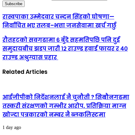
रास्वपाका उम्मेदवार चन्दन सिंहको घोषणा—
निर्वाचित भए तलब–भत्ता जनसेवामा खर्च गर्छु
रौतहटको सवगढामा ६ बुँदे सहमतिपछि पनि दुई
समुदायबीच झडप जारी १२ राउण्ड हवाई फायर र ४०
राउण्ड अश्रुग्यास प्रहार
Related Articles
आईजीपीको निर्देशनलाई नै चुनौती ? सिम्रौनगढमा
तस्करी संरक्षणको गम्भीर आरोप, प्रतिक्रिया माग्न
खोज्दा पत्रकारको नम्बर नै ब्लकलिस्टमा
1 day ago