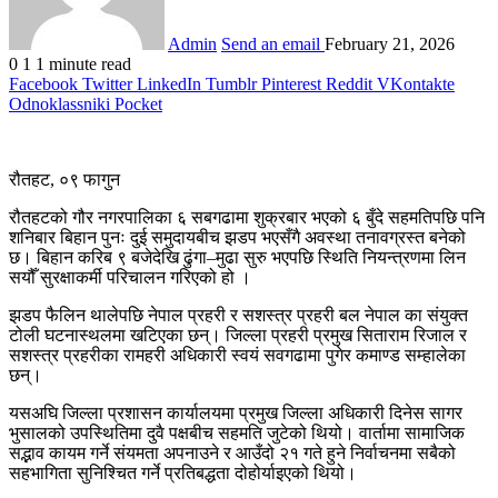
Admin
Send an email
February 21, 2026
0
1
1 minute read
Facebook
Twitter
LinkedIn
Tumblr
Pinterest
Reddit
VKontakte
Odnoklassniki
Pocket
रौतहट, ०९ फागुन
रौतहटको गौर नगरपालिका ६ सबगढामा शुक्रबार भएको ६ बुँदे सहमतिपछि पनि
शनिबार बिहान पुनः दुई समुदायबीच झडप भएसँगै अवस्था तनावग्रस्त बनेको
छ। बिहान करिब ९ बजेदेखि ढुंगा–मुढा सुरु भएपछि स्थिति नियन्त्रणमा लिन
सयौँ सुरक्षाकर्मी परिचालन गरिएको हो ।
झडप फैलिन थालेपछि नेपाल प्रहरी र सशस्त्र प्रहरी बल नेपाल का संयुक्त
टोली घटनास्थलमा खटिएका छन्। जिल्ला प्रहरी प्रमुख सिताराम रिजाल र
सशस्त्र प्रहरीका रामहरी अधिकारी स्वयं सवगढामा पुगेर कमाण्ड सम्हालेका
छन्।
यसअघि जिल्ला प्रशासन कार्यालयमा प्रमुख जिल्ला अधिकारी दिनेस सागर
भुसालको उपस्थितिमा दुवै पक्षबीच सहमति जुटेको थियो। वार्तामा सामाजिक
सद्भाव कायम गर्ने संयमता अपनाउने र आउँदो २१ गते हुने निर्वाचनमा सबैको
सहभागिता सुनिश्चित गर्ने प्रतिबद्धता दोहोर्याइएको थियो।