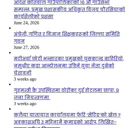
आदर्श कोतवाल गाउँपालिकाको १६ औं गाउँसभा
सम्पन्न, प्रमुख प्रशासकीय अधिकृत विजय चौरसियाको
कार्यशैलीको प्रशंसा
June 24, 2026
अंग्रेजी, गणित र विज्ञान शिक्षकहरूको जिल्ला समिति
गठन
June 27, 2026
मटीअर्वा छोटी भन्सारका प्रमुखको घुसकान्ड बाहिरियो,
नसुध्रीए कडा आन्दोलनमा उत्रिने युवा नेता दुबेको
चेतावनी
3 weeks ago
गृहमन्त्री कै उपस्थितमा ठोरीका दुई होटलमा छापा, ९
जना नियन्त्रणमा
3 weeks ago
कलैया यातायात कार्यालयमा फेरि ‘सेटिङ’को खेल ?
अवकाशअघि ३ महिनामै कमाइको आरोप, लिखित–