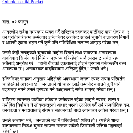
Odnoklassniki
Pocket
बारा, ०९ फागुन
आदरणीय सबैमा नमस्कार व्यक्त गर्दै राष्ट्रिय स्वतन्त्र पार्टीबाट बारा क्षेत्र नं. ३
का प्रतिनिधिसभा उम्मेदवार इन्जिनियर अरबिन्द साहले चुनावी वातावरण बिगार्ने
र आपसी एकता भङ्ग गर्ने कुनै पनि गतिविधिमा नलाग्न आग्रह गरेका छन्।
उनले केही तत्वहरूले चुनावको माहोल बिगार्न तथा समाजमा अनावश्यक
वादविवाद सिर्जना गर्न विभिन्न प्रपञ्च गरिरहेको भन्दै त्यसबाट सचेत रहन
सबैलाई अनुरोध गरे। “हामी बीचको एकतालाई तोड्ने प्रयास गर्नेहरूसँग बच्न
आवश्यक छ। अनावश्यक वादविवादमा अल्झिनु हुँदैन,” उनले भने।
इन्जिनियर साहका अनुसार अहिलेको अवस्थामा जनता स्पष्ट रूपमा परिवर्तन
चाहिरहेको अवस्था छ। जनताको यो चाहनालाई कमजोर बनाउने कुनै पनि
षड्यन्त्र नगर्न उनले प्रपञ्च गर्ने पक्षहरूलाई समेत आग्रह गरेका छन्।
राष्ट्रिय स्वतन्त्र पार्टीका तर्फबाट उम्मेदवार रहेका साहले स्वच्छ, शान्त र
मर्यादित निर्वाचन नै लोकतन्त्रको आधार भएको उल्लेख गर्दै सबै राजनीतिक दल,
कार्यकर्ता र मतदातालाई संयम र सहकार्यको बाटो अपनाउन अपिल गरेका छन्।
उनले अन्त्यमा भने, “जनताको मत नै परिवर्तनको शक्ति हो। त्यसैले शान्त
वातावरणमा निष्पक्ष चुनाव सम्पन्न गराउन सबैको जिम्मेवारी उत्तिकै महत्वपूर्ण
रहेको छ।