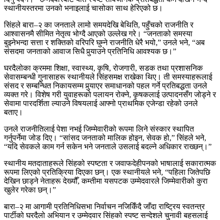
स्थानीयस्तरमा उनको भनाइलाई चासोका साथ हेरिएको छ।
सिंहले बारा–२ का जनताले लामो समयदेखि बेथिति, पहुँचको राजनीति र
आश्वासनमै सीमित नेतृत्व भोग्दै आएको उल्लेख गरे। “जनताको समस्या
बुझ्नेभन्दा सत्ता र शक्तिको वरिपरि घुम्ने राजनीति धेरै भयो,” उनले भने, “अब
संसदमा जनताको आवाज सिधै पुर्‍याउने प्रतिनिधि आवश्यक छ।”
घरदैलोका क्रममा शिक्षा, स्वास्थ्य, कृषि, रोजगारी, सडक तथा प्रशासनिक
सेवासम्बन्धी गुनासाहरू स्थानीयले सिंहसमक्ष राखेका थिए। ती समस्याहरूलाई
संसद र सम्बन्धित निकायसम्म पुर्‍याएर समाधानको पहल गर्ने प्रतिबद्धता उनले
व्यक्त गरे। विशेष गरी युवाहरूको पलायन रोक्ने, कृषकलाई उत्पादनसँग जोड्ने र
सेवामा पारदर्शिता ल्याउने विषयलाई आफ्नो प्राथमिक एजेन्डा रहेको उनले
बताए।
उनले राजनीतिलाई पेशा नभई जिम्मेवारीको रूपमा लिने संस्कार स्थापित
गर्नुपर्नेमा जोड दिए। “सांसद जनताको मालिक होइन, सेवक हो,” सिंहले भने,
“यदि सेवकले काम गर्न सकेन भने जनताले उसलाई बदल्ने अधिकार राख्छन्।”
स्थानीय मतदाताहरूले सिंहको स्पष्टता र जवाफदेहीपनको भाषालाई सकारात्मक
रूपमा लिएको प्रतिक्रिया दिएका छन्। एक स्थानीयले भने, “पहिला जितेपछि
देखिन छाड्ने नेताहरू देख्यौँ, कम्तीमा यसपटक उम्मेदवारले जिम्मेवारीको कुरा
खुलेर गरेका छन्।”
बारा–२ मा आगामी प्रतिनिधिसभा निर्वाचन नजिकिँदै जाँदा राष्ट्रिय स्वतन्त्र
पार्टीको घरदैलो अभियान र उम्मेदवार सिंहको स्पष्ट सन्देशले चुनावी बहसलाई