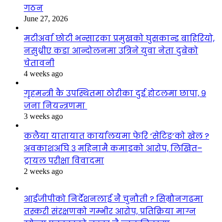
गठन
June 27, 2026
मटीअर्वा छोटी भन्सारका प्रमुखको घुसकान्ड बाहिरियो,
नसुध्रीए कडा आन्दोलनमा उत्रिने युवा नेता दुबेको
चेतावनी
4 weeks ago
गृहमन्त्री कै उपस्थितमा ठोरीका दुई होटलमा छापा, ९
जना नियन्त्रणमा
3 weeks ago
कलैया यातायात कार्यालयमा फेरि ‘सेटिङ’को खेल ?
अवकाशअघि ३ महिनामै कमाइको आरोप, लिखित–
ट्रायल परीक्षा विवादमा
2 weeks ago
आईजीपीको निर्देशनलाई नै चुनौती ? सिम्रौनगढमा
तस्करी संरक्षणको गम्भीर आरोप, प्रतिक्रिया माग्न