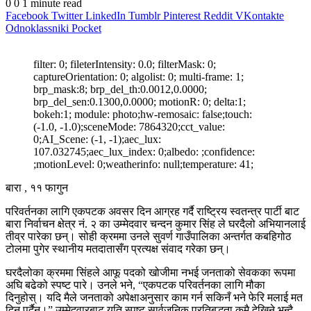
0
0
1 minute read
Facebook
Twitter
LinkedIn
Tumblr
Pinterest
Reddit
VKontakte
Odnoklassniki
Pocket
filter: 0; fileterIntensity: 0.0; filterMask: 0;
captureOrientation: 0; algolist: 0; multi-frame: 1;
brp_mask:8; brp_del_th:0.0012,0.0000;
brp_del_sen:0.1300,0.0000; motionR: 0; delta:1;
bokeh:1; module: photo;hw-remosaic: false;touch:
(-1.0, -1.0);sceneMode: 7864320;cct_value:
0;AI_Scene: (-1, -1);aec_lux:
107.032745;aec_lux_index: 0;albedo: ;confidence:
;motionLevel: 0;weatherinfo: null;temperature: 41;
बारा , ११ फागुन
परिवर्तनका लागि एकपटक अवसर दिन आग्रह गर्दै राष्ट्रिय स्वतन्त्र पार्टी बाट
बारा निर्वाचन क्षेत्र नं. २ का उम्मेदवार चन्दन कुमार सिंह ले घरदैलो अभियानलाई
तीव्र पारेका छन्। सोही क्रममा उनले सुवर्ण गाउँपालिका अन्तर्गत कबहिगोठ
टोलमा पुगेर स्थानीय मतदातासँग प्रत्यक्ष संवाद गरेका छन्।
घरदैलोका क्रममा सिंहले आफू पदको खोजीमा नभई जनताको सेवकका रूपमा
अघि बढेको स्पष्ट पारे। उनले भने, “एकपटक परिवर्तनका लागि मौका
दिनुहोस्। यदि मैले जनताको अपेक्षाअनुसार काम गर्न सकिनँ भने फेरि मलाई मत
दिनु पर्दैन।” उम्मेदवारबाट यति स्पष्ट सार्वजनिक प्रतिबद्धता कमै देखिने भन्दै