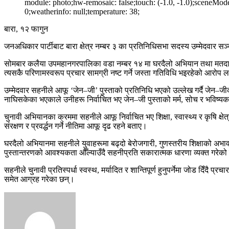
module: photo;hw-remosaic: false;touch: (-1.0, -1.0);sceneMod
0;weatherinfo: null;temperature: 38;
बारा, १२ फागुन
जनअधिकार पार्टीबाट बारा क्षेत्र नम्बर ३ का प्रतिनिधिसभा सदस्य उम्मेदवार सञ्जय
सोमबार कलैया उपमहानगरपालिका वडा नम्बर १४ मा घरदैलो अभियान तथा मतदातासँग प
त्यसकै परिणामस्वरूप प्रचार सामग्री नष्ट गर्ने जस्ता गतिविधि भइरहेको आरोप 
उम्मेदवार सहनीले आफू ‘जेन–जी’ पुस्ताको प्रतिनिधि भएको उल्लेख गर्दै जेन–ज
नाघिसकेका भएकाले उनीहरू निर्वाचित भए जेन–जी पुस्ताको मर्म, सोच र भविष्यक
चुनावी अभियानका क्रममा सहनीले आफू निर्वाचित भए शिक्षा, स्वास्थ्य र कृषि क्षेत
संरक्षण र प्रवर्द्धन गर्ने नीतिमा आफू दृढ रहने बताए।
घरदैलो अभियानमा सहनीले युवाहरूमा बढ्दो बेरोजगारी, गुणस्तरीय शिक्षाको अभाव,
पुस्तान्तरणको आवश्यकता औँल्याउँदै सहनीप्रति सकारात्मक धारणा व्यक्त गरे
सहनीले चुनावी प्रतिस्पर्धा स्वस्थ, मर्यादित र शान्तिपूर्ण हुनुपर्नेमा जोड दिँद
समेत आग्रह गरेका छन्।