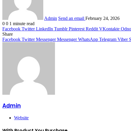
Admin
Send an email
February 24, 2026
0
0
1 minute read
Facebook
Twitter
LinkedIn
Tumblr
Pinterest
Reddit
VKontakte
Odnok
Share
Facebook
Twitter
Messenger
Messenger
WhatsApp
Telegram
Viber
S
Admin
Website
With Product You Purchase