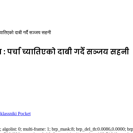
 च्यातिएको दाबी गर्दै सञ्जय सहनी
त : पर्चा च्यातिएको दाबी गर्दै सञ्जय सहनी
lassniki
Pocket
on: 0; algolist: 0; multi-frame: 1; brp_mask:8; brp_del_th:0.0086,0.0000;