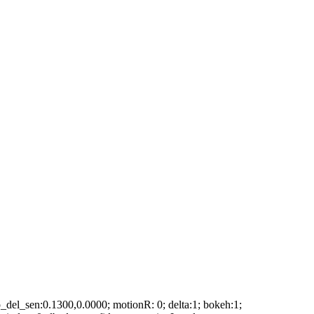
 brp_del_sen:0.1300,0.0000; motionR: 0; delta:1; bokeh:1;