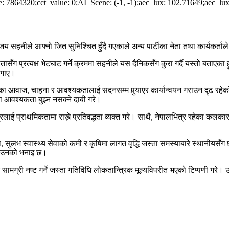
e: 7864320;cct_value: 0;AI_Scene: (-1, -1);aec_lux: 102.71649;aec_lux
 सहनीले आफ्नो जित सुनिश्चित हुँदै गएकाले अन्य पार्टीका नेता तथा कार्यकर्ताले आफ
्रत्यक्ष भेटघाट गर्ने क्रममा सहनीले यस दैनिकसँग कुरा गर्दै यस्तो बताएका हुन
लगाए।
ीका आवाज, चाहना र आवश्यकतालाई सदनसम्म पुर्‍याएर कार्यान्वयन गराउन दृढ रहेक
ा आवश्यकता बुझ्न नसक्ने दाबी गरे।
्रलाई प्राथमिकतामा राख्ने प्रतिवद्धता व्यक्त गरे। साथै, नेपालभित्र रहेका कलकार
 सुलभ स्वास्थ्य सेवाको कमी र कृषिमा लागत वृद्धि जस्ता समस्याबारे स्थानीयसँग 
को उनको भनाइ छ।
ै प्रचार सामग्री नष्ट गर्ने जस्ता गतिविधि लोकतान्त्रिक मूल्यविपरीत भएको टिप्पणी 