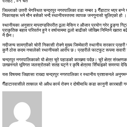
रौतहट , ०१ चैत
जिल्लाको उत्तरी भेगस्थित चन्द्रपुर नगरपालिका वडा नम्बर ३ गैँडाटार भएर बग
निकायहरू भने मौन बसेको भन्दै स्थानीयस्तरमा व्यापक जनगुनासो चुलिएको हो ।
स्थानीयका अनुसार मापदण्डविपरीत ठूला मेसिन र औजार प्रयोग गरेर ढुङ्गा गिट्टी
प्राकृतिक बहाव परिवर्तन हुने र वर्षायाममा ठूलो बाढीको जोखिम निम्तिने खतरा ब
नै छैन।
नदीजन्य सामग्रीको चोरी निकासी रोक्ने मुख्य जिम्मेवारी स्थानीय सरकार प्रह
कुनै ठोस कदम नचालेको स्थानीयको आरोप छ। प्रहरीले फाटफुट रूपमा सवारी निय
चन्द्रपुर नगरपालिकाको यो क्षेत्र चुरे पहाडको काखमा पर्दछ। चुरे क्षेत्र संरक्षण
उत्खननले भूमिगत जलस्रोतको सतह घट्ने र कृषि क्षेत्रमा सिँचाइको समस्या देखि
यस विषयमा जिज्ञासा राख्दा चन्द्रपुर नगरपालिका र स्थानीय प्रशासनले अनुगम
गैँडाटारवासीले तत्काल यो अवैध कार्य रोक्न र दोषीमाथि कडा कानुनी कारबाही गर्