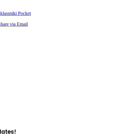
lassniki
Pocket
hare via Email
dates!