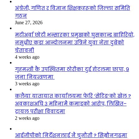
अंग्रेजी, गणित र विज्ञान शिक्षकहरूको जिल्ला समिति
गठन
June 27, 2026
मटीअर्वा छोटी भन्सारका प्रमुखको घुसकान्ड बाहिरियो,
नसुध्रीए कडा आन्दोलनमा उत्रिने युवा नेता दुबेको
चेतावनी
4 weeks ago
गृहमन्त्री कै उपस्थितमा ठोरीका दुई होटलमा छापा, ९
जना नियन्त्रणमा
3 weeks ago
कलैया यातायात कार्यालयमा फेरि ‘सेटिङ’को खेल ?
अवकाशअघि ३ महिनामै कमाइको आरोप, लिखित–
ट्रायल परीक्षा विवादमा
2 weeks ago
आईजीपीको निर्देशनलाई नै चुनौती ? सिम्रौनगढमा