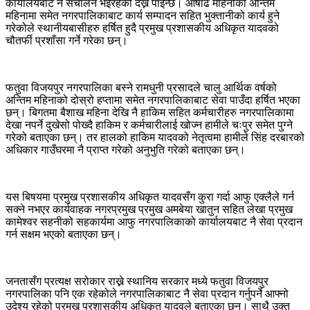
कार्यालयबाट नै सँचालन भईरहेको देख्न पाईन्छ। आषाढ महिनाको अन्तिम
महिनामा समेत नगरपालिकाबाट कार्य सम्पादन सहित भुक्तानीको कार्य हुने
गरेकोले स्थानीयबासीहरु हर्षित हुदै प्रमुख प्रशासकीय अधिकृत यादवको
चौतर्फी प्रशाँसा गर्ने गरेका छन्।
फतुवा विजयपुर नगरपालिका बस्ने रामधुनी प्रसादले चालु आर्थिक वर्षको
अन्तिम महिनाको दोस्रो हप्तामा समेत नगरपालिकाबाट सेवा पाउँदा हर्षित भएका
छन्। बिगतमा बैशाख महिना देखि नै हाकिम सहित कर्मचारीहरु नगरपालिकामा
देखा नपर्ने दुखेसो पोख्दै हाकिम र कर्मचारीलाई खोज्न हामीले चःपुर समेत पुग्ने
गरेको बताएका छन्। तर हालको हाकिम यादवको नेतृत्वमा हामीले सिंह दरबारको
अधिकार गाउँघरमा नै प्राप्त गरेको अनुभुति गरेको बताएका छन्।
यस बिषयमा प्रमुख प्रशासकीय अधिकृत यादवसँग कुरा गर्दा आफु एक्लैले गर्न
सक्ने नभएर कार्यवाहक नगरप्रमुख प्रमुख अमबेया खातुन सहित लेखा प्रमुख
कामेश्वर सहनीको सहकार्यमा आफु नगरपालिकाको कार्यालयबाट नै सेवा प्रदान
गर्न सक्षम भएको बताएका छन्।
जनतासँग प्रत्यक्ष सरोकार राख्ने स्थानिय सरकार मध्ये फतुवा विजयपुर
नगरपालिका पनि एक रहेकोले नगरपालिकाबाट नै सेवा प्रदान गर्नुपर्ने आफ्नो
उदेश्य रहेको प्रमुख प्रशासकीय अधिकृत यादवले बताएका छन्। साथै उक्त