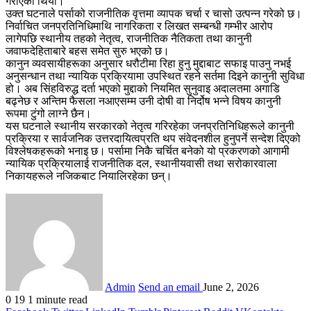
गराएको थियो।
उक्त घटनाले पर्साको राजनीतिक वृत्तमा व्यापक चर्चा र चासो उत्पन्न गरेको छ।
निर्वाचित जनप्रतिनिधिमाथि नागरिकता र लिखत सम्बन्धी गम्भीर आरोप
लागेपछि स्थानीय तहको नेतृत्व, राजनीतिक नैतिकता तथा कानुनी
जवाफदेहिताबारे बहस समेत सुरु भएको छ।
कानुन व्यवसायीहरूका अनुसार धरौटीमा रिहा हुनु मुद्दाबाट सफाइ पाउनु नभई
अनुसन्धान तथा न्यायिक प्रक्रियामा उपस्थित रहने सर्तमा दिइने कानुनी सुविधा
हो। अब सिंहविरुद्ध दर्ता भएको मुद्दाको नियमित सुनुवाइ अदालतमा अगाडि
बढ्नेछ र अन्तिम फैसला नआएसम्म उनी दोषी वा निर्दोष भन्ने विषय कानुनी
रूपमा टुंगो लाग्ने छैन।
यस घटनाले स्थानीय सरकारको नेतृत्व गरिरहेका जनप्रतिनिधिहरूले कानुनी
प्रक्रिया र सार्वजनिक उत्तरदायित्वप्रति थप संवेदनशील हुनुपर्ने सन्देश दिएको
विश्लेषकहरूको भनाइ छ। पर्सामा निकै चर्चित बनेको यो प्रकरणको आगामी
न्यायिक प्रक्रियालाई राजनीतिक दल, स्थानीयवासी तथा सरोकारवाला
निकायहरूले नजिकबाट नियालिरहेका छन्।
Admin
Send an email
June 2, 2026
0
19
1 minute read