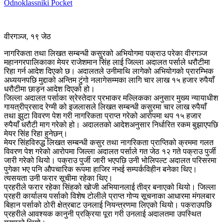
Odnoklassniki
Pocket
वीरगञ्ज, १९ जेठ
नागरिकता तथा लिखत सम्बन्धी कसुरको अभियोगमा पक्राउ परेका वीरगञ्ज
महानगरपालिकाका मेयर राजेशमान सिंह लाई जिल्ला अदालत पर्साले धरौटीमा
रिहा गर्न आदेश दिएको छ। अदालतले उनीमाथि लागेको अभियोगको प्रारम्भिक
अध्ययनपछि मुद्दाको अन्तिम टुंगो नलागेसम्मका लागि चार लाख १५ हजार रुपैयाँ
धरौटीमा छाड्न आदेश दिएको हो।
जिल्ला अदालत पर्साका स्रेस्तेदार प्रभाकर मल्लिकका अनुसार मुख्य न्यायाधीश
गायत्रीप्रसाद रेग्मी को इजलासले लिखत सम्बन्धी कसुरमा चार लाख रुपैयाँ
तथा झुटा विवरण पेश गरी नागरिकता प्राप्त गरेको आरोपमा थप १५ हजार
रुपैयाँ धरौटी माग गरेको हो। अदालतको आदेशअनुसार निर्धारित रकम बुझाएपछि
मेयर सिंह रिहा हुनेछन्।
मेयर सिंहविरुद्ध लिखत सम्बन्धी कसुर तथा नागरिकता प्राप्तिको क्रममा गलत
विवरण पेश गरेको आरोपमा जिल्ला अदालत पर्साले गत जेठ १२ गते पक्राउ पुर्जी
जारी गरेको थियो। पक्राउ पुर्जी जारी भएपछि उनी भोलिपल्ट अदालत परिसरमा
पुगेका भए पनि औपचारिक रूपमा हाजिर नभई सम्पर्कविहीन बनेका थिए।
त्यसयता उनी फरार सूचीमा रहेका थिए।
प्रहरीले फरार रहेका सिंहको खोजी अभियानलाई तीव्र बनाएको थियो। जिल्ला
प्रहरी कार्यालय पर्साको विशेष टोलीले प्राप्त गोप्य सूचनाका आधारमा मंगलबार
बिहान पर्साको ठोरी क्षेत्रबाट उनलाई नियन्त्रणमा लिएको थियो। पक्राउपछि
प्रहरीले आवश्यक कानुनी प्रक्रिया पूरा गरी उनलाई अदालतमा उपस्थित