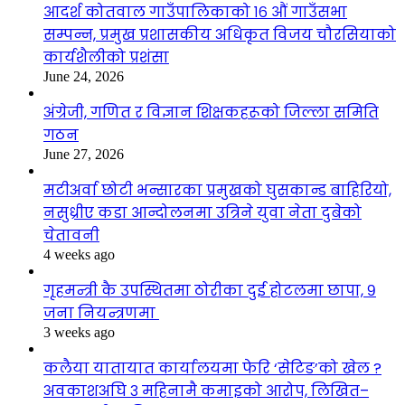
आदर्श कोतवाल गाउँपालिकाको १६ औं गाउँसभा
सम्पन्न, प्रमुख प्रशासकीय अधिकृत विजय चौरसियाको
कार्यशैलीको प्रशंसा
June 24, 2026
अंग्रेजी, गणित र विज्ञान शिक्षकहरूको जिल्ला समिति
गठन
June 27, 2026
मटीअर्वा छोटी भन्सारका प्रमुखको घुसकान्ड बाहिरियो,
नसुध्रीए कडा आन्दोलनमा उत्रिने युवा नेता दुबेको
चेतावनी
4 weeks ago
गृहमन्त्री कै उपस्थितमा ठोरीका दुई होटलमा छापा, ९
जना नियन्त्रणमा
3 weeks ago
कलैया यातायात कार्यालयमा फेरि ‘सेटिङ’को खेल ?
अवकाशअघि ३ महिनामै कमाइको आरोप, लिखित–