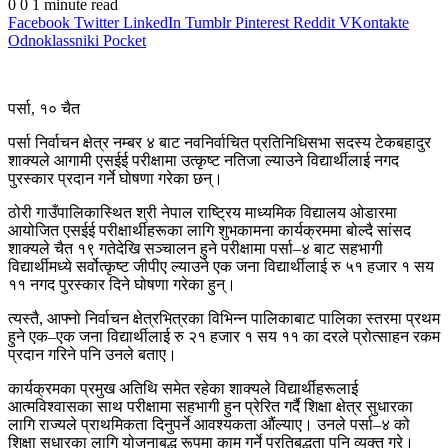
0
0
1 minute read
Facebook
Twitter
LinkedIn
Tumblr
Pinterest
Reddit
VKontakte
Odnoklassniki
Pocket
पर्सा, १० चैत
पर्सा निर्वाचन क्षेत्र नम्बर ४ बाट नवनिर्वाचित प्रतिनिधिसभा सदस्य टेकबहादुर
शाक्यले आगामी एसईई परीक्षामा उत्कृष्ट नतिजा ल्याउने विद्यार्थीलाई नगद
पुरस्कार प्रदान गर्ने घोषणा गरेका छन्।
ठोरी गाउँपालिकास्थित श्री नेपाल राष्ट्रिय माध्यमिक विद्यालय ओडारमा
आयोजित एसईई परीक्षार्थीहरूका लागि शुभकामना कार्यक्रममा बोल्दै सांसद
शाक्यले चैत १९ गतेदेखि सञ्चालन हुने परीक्षामा पर्सा–४ बाट सहभागी
विद्यार्थीमध्ये सर्वोत्कृष्ट जीपीए ल्याउने एक जना विद्यार्थीलाई रु ५१ हजार १ सय
११ नगद पुरस्कार दिने घोषणा गरेका हुन्।
त्यस्तै, आफ्नो निर्वाचन क्षेत्रभित्रका विभिन्न पालिकाबाट पालिका स्तरमा प्रथम
हुने एक–एक जना विद्यार्थीलाई रु २१ हजार १ सय ११ का दरले प्रोत्साहन रकम
प्रदान गरिने पनि उनले बताए।
कार्यक्रमका प्रमुख अतिथि समेत रहेका शाक्यले विद्यार्थीहरूलाई
आत्मविश्वासका साथ परीक्षामा सहभागी हुन प्रेरित गर्दै शिक्षा क्षेत्र सुधारका
लागि राज्यले प्राथमिकता दिनुपर्ने आवश्यकता औंल्याए। उनले पर्सा–४ को
शिक्षा सुधारका लागि योजनाबद्ध रूपमा काम गर्ने प्रतिबद्धता पनि व्यक्त गरे।