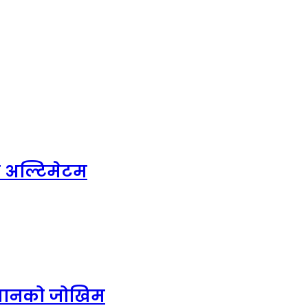
े अल्टिमेटम
 डुबानको जोखिम