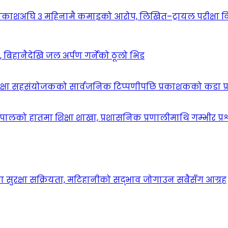
वकाशअघि ३ महिनामै कमाइको आरोप, लिखित–ट्रायल परीक्षा 
िहानैदेखि जल अर्पण गर्नेको ठूलो भिड
िक्षा सहसंयोजकको सार्वजनिक टिप्पणीपछि प्रकाशकको कडा प्
ालको हातमा शिक्षा शाखा, प्रशासनिक प्रणालीमाथि गम्भीर प्रश
मा सुरक्षा सक्रियता, मटिहानीको सद्भाव जोगाउन सबैसँग आग्रह