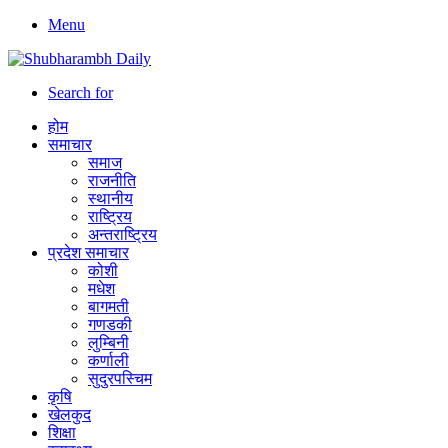
Menu
Search for
होम
समाचार
समाज
राजनीति
स्थानीय
राष्ट्रिय
अन्तराष्ट्रिय
प्रदेश समाचार
कोशी
मधेश
बागमती
गणडकी
लुम्बिनी
कर्णाली
सुदुरपस्चिम
कृषि
खेलकुद
शिक्षा