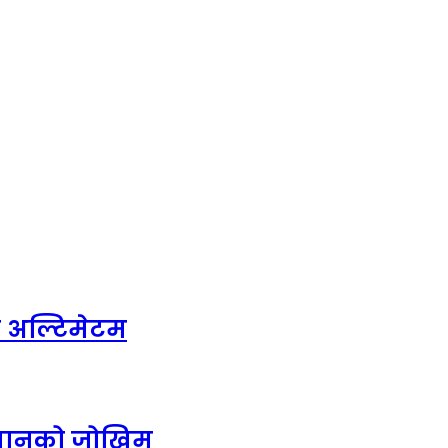
े अल्टिमेटम
 डुबानको जोखिम