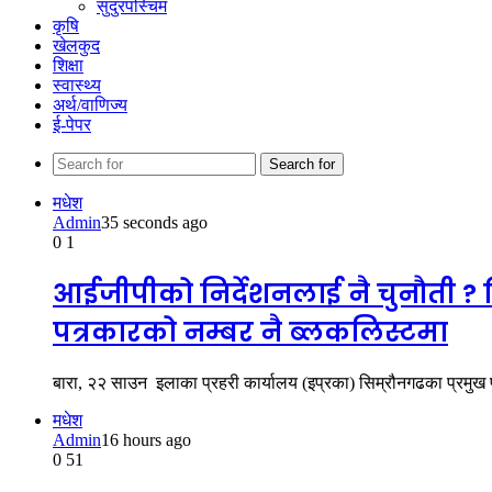
सुदुरपस्चिम
कृषि
खेलकुद
शिक्षा
स्वास्थ्य
अर्थ/वाणिज्य
ई-पेपर
Search for
मधेश
Admin
35 seconds ago
0
1
आईजीपीको निर्देशनलाई नै चुनौती ? स
पत्रकारको नम्बर नै ब्लकलिस्टमा
बारा, २२ साउन इलाका प्रहरी कार्यालय (इप्रका) सिम्रौनगढका प्रमुख प्
मधेश
Admin
16 hours ago
0
51