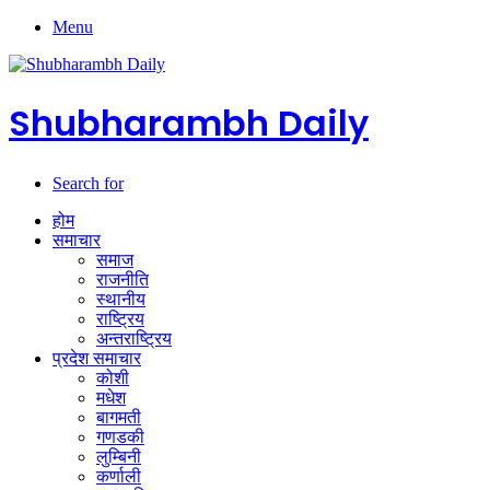
Menu
Shubharambh Daily
Search for
होम
समाचार
समाज
राजनीति
स्थानीय
राष्ट्रिय
अन्तराष्ट्रिय
प्रदेश समाचार
कोशी
मधेश
बागमती
गणडकी
लुम्बिनी
कर्णाली