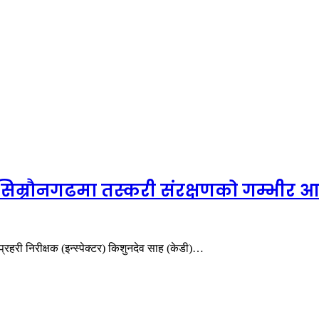
िम्रौनगढमा तस्करी संरक्षणको गम्भीर आरोप
रहरी निरीक्षक (इन्स्पेक्टर) किशुनदेव साह (केडी)…