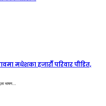
अभावमा मधेशका हजारौँ परिवार पीडित,
ा ठूला भाषण…