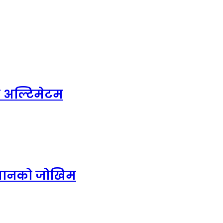
े अल्टिमेटम
 डुबानको जोखिम