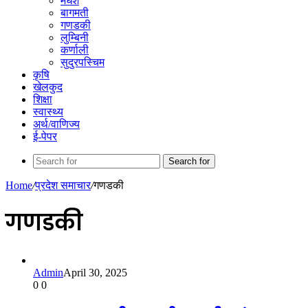
मधेश
बागमती
गणडकी
लुम्बिनी
कर्णाली
सुदुरपस्चिम
कृषि
खेलकुद
शिक्षा
स्वास्थ्य
अर्थ/वाणिज्य
ई-पेपर
Search for
Home
/
प्रदेश समाचार
/
गणडकी
गणडकी
Admin
April 30, 2025
0
0