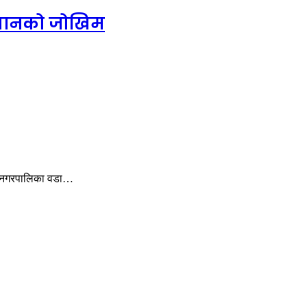
 डुबानको जोखिम
महानगरपालिका वडा…