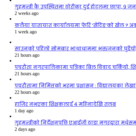
गृहमन्त्री कै उपस्थितमा ठोरीका दुई होटलमा छापा, ९ जन
2 weeks ago
कलैया यातायात कार्यालयमा फेरि ‘सेटिङ’को खेल ? अ
1 week ago
साउनको पहिलो सोमबार भाथाधाममा भक्तजनको घुइँचो, ब
21 hours ago
पचरौता नगरपालिकामा पत्रिका बिल विवाद चर्कियो, श
21 hours ago
पचरौतामा निमित्तको भरमा प्रशासन : विद्यालयका लेखाप
22 hours ago
हाजिर नभएका शिक्षकलाई ४ महिनादेखि तलब
1 day ago
गृहमन्त्रीको निर्देशनपछि एआईजी ठाडा मगरद्वारा मधेस
2 days ago