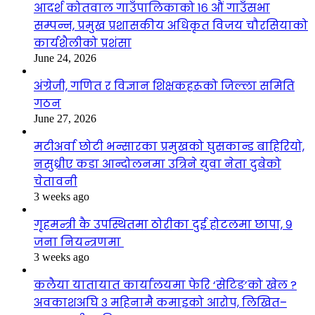
आदर्श कोतवाल गाउँपालिकाको १६ औं गाउँसभा
सम्पन्न, प्रमुख प्रशासकीय अधिकृत विजय चौरसियाको
कार्यशैलीको प्रशंसा
June 24, 2026
अंग्रेजी, गणित र विज्ञान शिक्षकहरूको जिल्ला समिति
गठन
June 27, 2026
मटीअर्वा छोटी भन्सारका प्रमुखको घुसकान्ड बाहिरियो,
नसुध्रीए कडा आन्दोलनमा उत्रिने युवा नेता दुबेको
चेतावनी
3 weeks ago
गृहमन्त्री कै उपस्थितमा ठोरीका दुई होटलमा छापा, ९
जना नियन्त्रणमा
3 weeks ago
कलैया यातायात कार्यालयमा फेरि ‘सेटिङ’को खेल ?
अवकाशअघि ३ महिनामै कमाइको आरोप, लिखित–