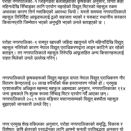
परोहा नगरपालिका–१ जिङ्गडवा बेलबिछ्वाको कृषकका अनुसार, विगत केही
महिनादेखि सिँचाइका लागि प्रयोग भइरहेको विद्युत् मिटरको महसुल रकम
अभावका कारण तिर्न नसकिएको अवस्था थियो। यस्तो समयमा नगरपालिकाले
महसुल तिरिदिँदा आफूहरूलाई ठूलो सहजता भएको र यसबाट स्थानीय सरकार
किसानप्रति जिम्मेवार भएको अनुभूति भएको उनले बताइएको छ ।
परोहा नगरपालिका–९ रामपुर खापकी जहिदा खातुनले पनि महिनाौंदेखि विद्युत्
महसुल नतिरेको कारण नेपाल विद्युत् प्राधिकरणद्वारा लाइन काटिने डर रहेको
बताइन्। तर नगरपालिकाले महसुल तिरेपछि आफूसहित अन्य किसानहरूलाई
राहत मिलेको उनले उल्लेख गरिन्।
नगरपालिकाले कृषकहरूको विद्युत् महसुल वापत नेपाल विद्युत् प्राधिकरण गौर
वितरण केन्द्रलाई २० लाख रुपैयाँको चेक हस्तान्तरण गरेको हो। प्रमुख
प्रशासकीय अधिकृत महम्मद महफुज अहमदका अनुसार, नगरपालिकाका ९९४
जना कृषकले निःशुल्क रूपमा सिँचाइ मिटर प्रयोग गर्दै आएका छन्।
नगरपालिकाले २०८१ साल मङ्सिर मसान्तसम्मको विद्युत् बक्यौता महसुल
बुझाएको जानकारी उनले दिए।
नगर प्रमुख शेख वकिलका अनुसार, परोहा नगरपालिकाको समृद्धि, विकास र
विशेषतः कृषि क्षेत्रको प्रवर्द्धनका लागि आफ्नो चुनावी प्रतिबद्धता अनुसार यो