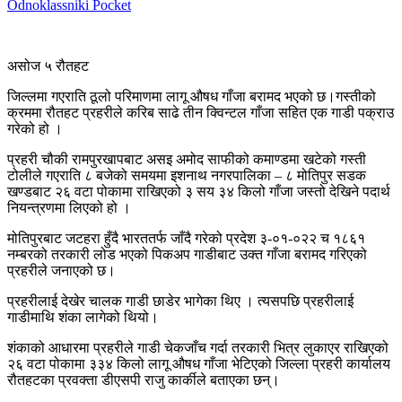
Odnoklassniki
Pocket
असोज ५ रौतहट
जिल्लमा गएराति ठूलो परिमाणमा लागू औषध गाँजा बरामद भएको छ।गस्तीको
क्रममा रौतहट प्रहरीले करिब साढे तीन क्विन्टल गाँजा सहित एक गाडी पक्राउ
गरेको हो ।
प्रहरी चौकी रामपुरखापबाट असइ अमोद साफीको कमाण्डमा खटेको गस्ती
टोलीले गएराति ८ बजेको समयमा इशनाथ नगरपालिका – ८ मोतिपुर सडक
खण्डबाट २६ वटा पोकामा राखिएको ३ सय ३४ किलो गाँजा जस्तो देखिने पदार्थ
नियन्त्रणमा लिएको हो ।
मोतिपुरबाट जटहरा हुँदै भारततर्फ जाँदै गरेको प्रदेश ३-०१-०२२ च १८६१
नम्बरको तरकारी लोड भएको पिकअप गाडीबाट उक्त गाँजा बरामद गरिएको
प्रहरीले जनाएको छ।
प्रहरीलाई देखेर चालक गाडी छाडेर भागेका थिए । त्यसपछि प्रहरीलाई
गाडीमाथि शंका लागेको थियो।
शंकाको आधारमा प्रहरीले गाडी चेकजाँच गर्दा तरकारी भित्र लुकाएर राखिएको
२६ वटा पोकामा ३३४ किलो लागू औषध गाँजा भेटिएको जिल्ला प्रहरी कार्यालय
रौतहटका प्रवक्ता डीएसपी राजु कार्कीले बताएका छन्।