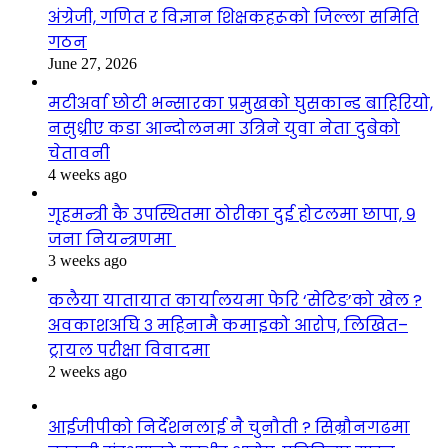
अंग्रेजी, गणित र विज्ञान शिक्षकहरूको जिल्ला समिति
गठन
June 27, 2026
मटीअर्वा छोटी भन्सारका प्रमुखको घुसकान्ड बाहिरियो,
नसुध्रीए कडा आन्दोलनमा उत्रिने युवा नेता दुबेको
चेतावनी
4 weeks ago
गृहमन्त्री कै उपस्थितमा ठोरीका दुई होटलमा छापा, ९
जना नियन्त्रणमा
3 weeks ago
कलैया यातायात कार्यालयमा फेरि ‘सेटिङ’को खेल ?
अवकाशअघि ३ महिनामै कमाइको आरोप, लिखित–
ट्रायल परीक्षा विवादमा
2 weeks ago
आईजीपीको निर्देशनलाई नै चुनौती ? सिम्रौनगढमा