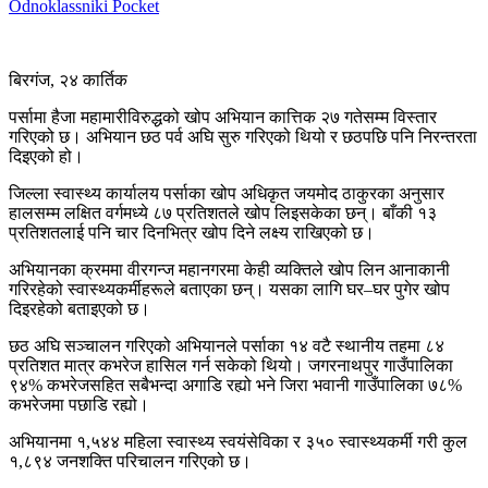
Odnoklassniki
Pocket
बिरगंज, २४ कार्तिक
पर्सामा हैजा महामारीविरुद्धको खोप अभियान कात्तिक २७ गतेसम्म विस्तार
गरिएको छ। अभियान छठ पर्व अघि सुरु गरिएको थियो र छठपछि पनि निरन्तरता
दिइएको हो।
जिल्ला स्वास्थ्य कार्यालय पर्साका खोप अधिकृत जयमोद ठाकुरका अनुसार
हालसम्म लक्षित वर्गमध्ये ८७ प्रतिशतले खोप लिइसकेका छन्। बाँकी १३
प्रतिशतलाई पनि चार दिनभित्र खोप दिने लक्ष्य राखिएको छ।
अभियानका क्रममा वीरगन्ज महानगरमा केही व्यक्तिले खोप लिन आनाकानी
गरिरहेको स्वास्थ्यकर्मीहरूले बताएका छन्। यसका लागि घर–घर पुगेर खोप
दिइरहेको बताइएको छ।
छठ अघि सञ्चालन गरिएको अभियानले पर्साका १४ वटै स्थानीय तहमा ८४
प्रतिशत मात्र कभरेज हासिल गर्न सकेको थियो। जगरनाथपुर गाउँपालिका
९४% कभरेजसहित सबैभन्दा अगाडि रह्यो भने जिरा भवानी गाउँपालिका ७८%
कभरेजमा पछाडि रह्यो।
अभियानमा १,५४४ महिला स्वास्थ्य स्वयंसेविका र ३५० स्वास्थ्यकर्मी गरी कुल
१,८९४ जनशक्ति परिचालन गरिएको छ।