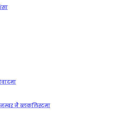
शंसा
विवादमा
ो नम्बर नै ब्लकलिस्टमा