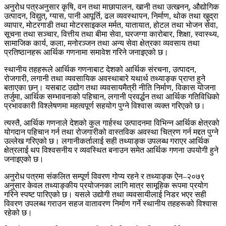
अनुरोध पत्रअनुसार कृषि, वन तथा माछापालन, खानी तथा उत्खनन्, औद्योगिक
उत्पादन, विद्युत्, ग्यास, पानी आपूर्ति, ढल व्यवस्थापन, निर्माण, थोक तथा खुद्रा
व्यापार, मोटरगाडी तथा मोटरसाइकल मर्मत, यातायात, होटल तथा भोजन सेवा,
सूचना तथा सञ्चार, वित्तीय तथा बीमा सेवा, घरजग्गा कारोबार, शिक्षा, स्वास्थ्य,
सामाजिक कार्य, कला, मनोरञ्जन तथा अन्य सेवा क्षेत्रका व्यवसाय तथा
प्रतिष्ठानहरू आर्थिक गणनामा समावेश गरिने जनाइएको छ।
स्थानीय तहहरूले आर्थिक गणनाबाट देशको आर्थिक संरचना, उत्पादन,
रोजगारी, लगानी तथा व्यवसायिक अवस्थाबारे यथार्थ तथ्याङ्क प्राप्त हुने
बताएका छन्। यसबाट उद्योग तथा व्यवसायमैत्री नीति निर्माण, विकास योजना
तर्जुमा, आर्थिक सम्भावनाको पहिचान, लगानी प्रवर्द्धन तथा आर्थिक गतिविधिको
प्रभावकारी विश्लेषणमा महत्वपूर्ण सहयोग पुग्ने विश्वास व्यक्त गरिएको छ।
त्यस्तै, आर्थिक गणनाले देशको कुल गार्हस्थ उत्पादनमा विभिन्न आर्थिक क्षेत्रको
योगदान पहिचान गर्न तथा रोजगारीको वास्तविक अवस्था चित्रण गर्न मद्दत पुग्ने
उल्लेख गरिएको छ। लगानीकर्तालाई सही तथ्याङ्क उपलब्ध गराएर आर्थिक
क्षेत्रलाई थप विश्वसनीय र व्यवस्थित बनाउन समेत आर्थिक गणना उपयोगी हुने
जनाइएको छ।
अनुरोध पत्रमा संकलित सम्पूर्ण विवरण गोप्य रहने र तथ्याङ्क ऐन–२०७९
अनुसार केवल तथ्याङ्कीय प्रयोजनका लागि मात्र सामूहिक रूपमा प्रयोग
गरिने स्पष्ट पारिएको छ। यसले उद्योगी तथा व्यवसायीलाई निडर भएर सही
विवरण उपलब्ध गराउन सहज वातावरण निर्माण गर्ने स्थानीय तहहरूको विश्वास
रहेको छ।