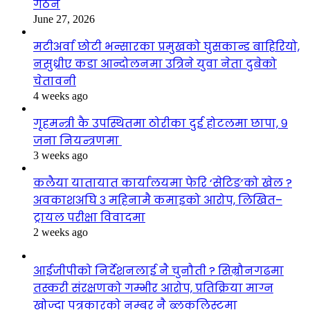
गठन
June 27, 2026
मटीअर्वा छोटी भन्सारका प्रमुखको घुसकान्ड बाहिरियो,
नसुध्रीए कडा आन्दोलनमा उत्रिने युवा नेता दुबेको
चेतावनी
4 weeks ago
गृहमन्त्री कै उपस्थितमा ठोरीका दुई होटलमा छापा, ९
जना नियन्त्रणमा
3 weeks ago
कलैया यातायात कार्यालयमा फेरि ‘सेटिङ’को खेल ?
अवकाशअघि ३ महिनामै कमाइको आरोप, लिखित–
ट्रायल परीक्षा विवादमा
2 weeks ago
आईजीपीको निर्देशनलाई नै चुनौती ? सिम्रौनगढमा
तस्करी संरक्षणको गम्भीर आरोप, प्रतिक्रिया माग्न
खोज्दा पत्रकारको नम्बर नै ब्लकलिस्टमा