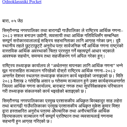
Odnoklassniki
Pocket
बारा, ०५ जेठ
सिम्रौनगढ नगरपालिका तथा बारागढी गाउँपालिका ले राष्ट्रिय आर्थिक गणना–
२०८२ सफल बनाउन उद्योगी, व्यवसायी तथा आर्थिक गतिविधिसँग सम्बन्धित
सम्पूर्ण सरोकारवालालाई सक्रिय सहभागिताका लागि आग्रह गरेका छन्। दुवै
स्थानीय तहले छुट्टाछुट्टै अनुरोध पत्र सार्वजनिक गर्दै आर्थिक गणना राष्ट्रको
वास्तविक आर्थिक अवस्थाको चित्र प्रस्तुत गर्ने महत्वपूर्ण आधार भएकाले
आवश्यक सहयोग, समन्वय तथा सहजीकरण गर्न अपिल गरेका हुन्।
राष्ट्रिय तथ्याङ्क कार्यालय ले “अर्थतन्त्र मापनका लागि आर्थिक गणना” भन्ने
मूल नारासहित सञ्चालन गरिरहेको दोस्रो राष्ट्रिय आर्थिक गणना–२०८२
अन्तर्गत देशभर स्थलगत तथ्याङ्क संकलन कार्य भइरहेको जनाइएको छ। मिति
२०८३ वैशाख २ गतेदेखि असार ७ गतेसम्म सञ्चालन हुने उक्त कार्यक्रमअन्तर्गत
जिल्ला आर्थिक गणना कार्यालय, बाराबाट गणक तथा सुपरिवेक्षकहरू परिचालन
गरी तथ्याङ्क संकलनको कार्य भइरहेको बताइएको छ।
सिम्रौनगढ नगरपालिकाका प्रमुख प्रशासकीय अधिकृत बिरबहादुर साह लहेरा
तथा बारागढी गाउँपालिकाका प्रमुख प्रशासकीय अधिकृत मुकेश कुमार मिश्र
द्वारा हस्ताक्षरित अनुरोध पत्रमा औपचारिक तथा अनौपचारिक आर्थिक
क्रियाकलाप सञ्चालन गर्ने सम्पूर्ण प्रतिष्ठान तथा व्यवसायलाई गणनामा
सहभागी हुन आग्रह गरिएको छ।