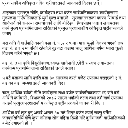
प्रशासकीय अधिकृत नविन श्रीवास्तवले जानकारी दिएका छन् ।
आइतबार प्रस्तुत नीति, कार्यक्रम तथा बजेट सार्वजनिककरण कार्यक्रममा
मुख्यतया गाउँपालिकलाई धुवाँ मुक्त बनाउने , सुख्खाग्रस्तका कारण सिंचाई तथा
खानेपानीको समस्या समाधानको लागि बोरिङ्ग ,हैण्डपाइप जडान लगायतका
कार्य मुख्य प्राथमिकतामा राखिएको प्रमुख प्रशासकीय अधिकृत श्रीवास्तवले
जनाए ।
यस अघि नै गाउँपालिकाको वडा नं. १ ,२ र ५ मा ग्यास चुल्हो वितरण भएको तथा
वडा नं. ४ र ५ मा बाँकी रहेकोले दुइ वटा वडामा चालु आर्थिक बर्षमा ग्यास चुल्हो
वितरण गरिने भएको छ।
वडा नं. ३ मा कृषि विद्युतीकरण,स्वच्छ खानेपानी ,छोरी संरक्षण लगायतका
कार्यकम प्राथमिकतामा राखिएको उनले बताए।
५ वटै वडाका लागि प्रति वडा ३० लाखका दरले बजेट उपलब्ध गराइएको ३ नं.
वडाका वडा अध्यक्ष झाले जानकारी दिए।
चालु आर्थिक बर्षको नीति कार्यक्रम तथा बजेट सार्वजनिककरण भए संगै दशैं
अघि नै कर्मचारी , शिक्षकको २०८२ साउन भदौको तलव तथा दशैं खर्च उपलब्ध
गराइने प्रमुख प्रशासकीय अधिकृत श्रीवास्तवले जानकारी दिए ।
आर्थिक बर्ष शुरु हुनु अगाबै असार १० गते भित्र बजेट ल्याई सक्नु पर्नेमा
जनप्रतिनिधि बीच कुरा नमिल्दा तीन महिना ढिलो गरि दुर्गाभगवती गाउँपालिकाले
बजेट ल्याएको हो ।