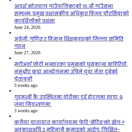
आदर्श कोतवाल गाउँपालिकाको १६ औं गाउँसभा
सम्पन्न, प्रमुख प्रशासकीय अधिकृत विजय चौरसियाको
कार्यशैलीको प्रशंसा
June 24, 2026
अंग्रेजी, गणित र विज्ञान शिक्षकहरूको जिल्ला समिति
गठन
June 27, 2026
मटीअर्वा छोटी भन्सारका प्रमुखको घुसकान्ड बाहिरियो,
नसुध्रीए कडा आन्दोलनमा उत्रिने युवा नेता दुबेको
चेतावनी
3 weeks ago
गृहमन्त्री कै उपस्थितमा ठोरीका दुई होटलमा छापा, ९
जना नियन्त्रणमा
3 weeks ago
कलैया यातायात कार्यालयमा फेरि ‘सेटिङ’को खेल ?
अवकाशअघि ३ महिनामै कमाइको आरोप, लिखित–