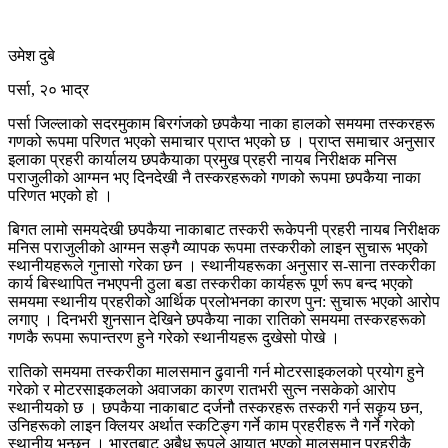
उमेश दुबे
पर्सा, २० भाद्र
पर्सा जिल्लाको सदरमुकाम बिरगंजको छपकैया नाका हालको समयमा तस्करहरू
गणको रूपमा परिणत भएको समाचार प्राप्त भएको छ । प्राप्त समाचार अनुसार
इलाका प्रहरी कार्यालय छपकैयाका प्रमुख प्रहरी नायब निरीक्षक मनिस
पराजुलीको आग्मन भए दिनदेखी नै तस्करहरूको गणको रूपमा छपकैया नाका
परिणत भएको हो ।
बिगत लामो समयदेखी छपकैया नाकाबाट तस्करी रूकेपनी प्रहरी नायब निरीक्षक
मनिस पराजुलीको आग्मन सङ्गै व्यापक रूपमा तस्करीको लाइन सुचारू भएको
स्थानीयहरूले गुनासो गरेका छन । स्थानीयहरूका अनुसार स-साना तस्करीका
कार्य बिस्थापित नभएपनी ठुला बडा तस्करीका कार्यहरू पूर्ण रूप बन्द भएको
समयमा स्थानीय प्रहरीको आर्थिक प्रलोभनका कारण पुन: सुचारू भएको आरोप
लगाए । दिनभरी शुनसान देखिने छपकैया नाका रातिको समयमा तस्करहरूको
गणकै रूपमा रूपान्तरण हुने गरेको स्थानीयहरू दुखेसो पोखे ।
रातिको समयमा तस्करीका मालसमान ढुवानी गर्न मोटरसाइकलको प्रयोग हुने
गरेको र मोटरसाइकलको अवाजका कारण रातभरी सुत्न नसकेको आरोप
स्थानीयको छ । छपकैया नाकाबाट दर्जनौ तस्करहरू तस्करी गर्न सकृय छन,
उनिहरूको लाइन क्लियर अर्थात स्कटिङ्ग गर्ने काम प्रहरीहरू नै गर्ने गरेको
स्थानीय भन्छन । भारतबाट अबैध रूपले आयात भएको मालसमान प्रहरीकै