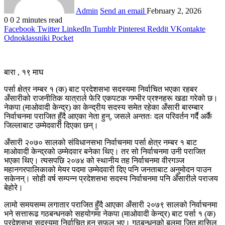
Admin
Send an email
February 2, 2026
0
0
2 minutes read
Facebook
Twitter
LinkedIn
Tumblr
Pinterest
Reddit
VKontakte
Odnoklassniki
Pocket
बारा , १९ माघ
पर्सा क्षेत्र नम्बर १ (क) बाट प्रदेशसभा सदस्यमा निर्वाचित भएका रहबर
अँसारीको राजनीतिक यात्राले फेरि एकपटक गम्भीर प्रश्नहरू खडा गरेको छ।
नेकपा (माओवादी केन्द्र) का केन्द्रीय सदस्य समेत रहेका अँसारी बारम्बार
निर्वाचनमा पराजित हुँदै आएका नेता हुन्, जसले अन्ततः दल परिवर्तन गर्दै अर्कै
जिल्लाबाट उम्मेदवारी दिएका छन्।
अँसारी २०७० सालको संविधानसभा निर्वाचनमा पर्सा क्षेत्र नम्बर १ बाट
माओवादी केन्द्रको उम्मेदवार बनेका थिए। तर सो निर्वाचनमा उनी पराजित
भएका थिए। त्यसपछि २०७४ को स्थानीय तह निर्वाचनमा वीरगञ्ज
महानगरपालिकाको मेयर पदमा उम्मेदवारी दिए पनि जनताबाट अनुमोदन पाउन
सकेनन्। सोही वर्ष सम्पन्न प्रदेशसभा सदस्य निर्वाचनमा पनि अँसारीले पराजय
बेहोरे।
लामो समयसम्म लगातार पराजित हुँदै आएका अँसारी २०७९ सालको निर्वाचनमा
भने सत्तारूढ गठबन्धनको सहयोगमा नेकपा (माओवादी केन्द्र) बाट पर्सा १ (क)
प्रदेशसभा सदस्यमा निर्वाचित हुन सफल भए। गठबन्धनको बलमा जित हासिल