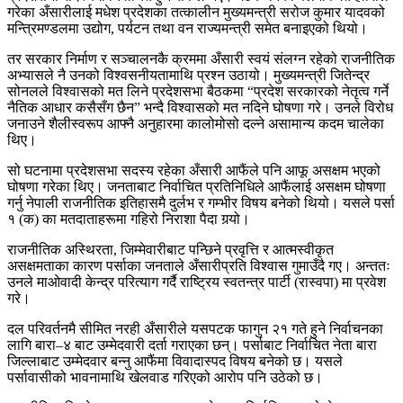
गरेका अँसारीलाई मधेश प्रदेशका तत्कालीन मुख्यमन्त्री सरोज कुमार यादवको
मन्त्रिमण्डलमा उद्योग, पर्यटन तथा वन राज्यमन्त्री समेत बनाइएको थियो।
तर सरकार निर्माण र सञ्चालनकै क्रममा अँसारी स्वयं संलग्न रहेको राजनीतिक
अभ्यासले नै उनको विश्वसनीयतामाथि प्रश्न उठायो। मुख्यमन्त्री जितेन्द्र
सोनलले विश्वासको मत लिने प्रदेशसभा बैठकमा “प्रदेश सरकारको नेतृत्व गर्ने
नैतिक आधार कसैसँग छैन” भन्दै विश्वासको मत नदिने घोषणा गरे। उनले विरोध
जनाउने शैलीस्वरूप आफ्नै अनुहारमा कालोमोसो दल्ने असामान्य कदम चालेका
थिए।
सो घटनामा प्रदेशसभा सदस्य रहेका अँसारी आफैंले पनि आफू असक्षम भएको
घोषणा गरेका थिए। जनताबाट निर्वाचित प्रतिनिधिले आफैंलाई असक्षम घोषणा
गर्नु नेपाली राजनीतिक इतिहासमै दुर्लभ र गम्भीर विषय बनेको थियो। यसले पर्सा
१ (क) का मतदाताहरूमा गहिरो निराशा पैदा गर्‍यो।
राजनीतिक अस्थिरता, जिम्मेवारीबाट पन्छिने प्रवृत्ति र आत्मस्वीकृत
असक्षमताका कारण पर्साका जनताले अँसारीप्रति विश्वास गुमाउँदै गए। अन्ततः
उनले माओवादी केन्द्र परित्याग गर्दै राष्ट्रिय स्वतन्त्र पार्टी (रास्वपा) मा प्रवेश
गरे।
दल परिवर्तनमै सीमित नरही अँसारीले यसपटक फागुन २१ गते हुने निर्वाचनका
लागि बारा–४ बाट उम्मेदवारी दर्ता गराएका छन्। पर्साबाट निर्वाचित नेता बारा
जिल्लाबाट उम्मेदवार बन्नु आफैंमा विवादास्पद विषय बनेको छ। यसले
पर्सावासीको भावनामाथि खेलवाड गरिएको आरोप पनि उठेको छ।