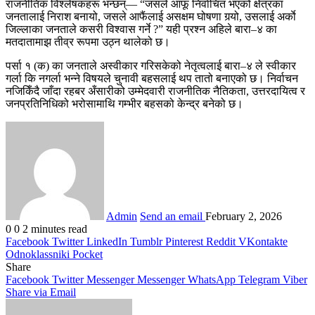
राजनीतिक विश्लेषकहरू भन्छन्— “जसले आफू निर्वाचित भएको क्षेत्रका
जनतालाई निराश बनायो, जसले आफैंलाई असक्षम घोषणा गर्‍यो, उसलाई अर्काे
जिल्लाका जनताले कसरी विश्वास गर्ने ?” यही प्रश्न अहिले बारा–४ का
मतदातामाझ तीव्र रूपमा उठ्न थालेको छ।
पर्सा १ (क) का जनताले अस्वीकार गरिसकेको नेतृत्वलाई बारा–४ ले स्वीकार
गर्ला कि नगर्ला भन्ने विषयले चुनावी बहसलाई थप तातो बनाएको छ। निर्वाचन
नजिकिँदै जाँदा रहबर अँसारीको उम्मेदवारी राजनीतिक नैतिकता, उत्तरदायित्व र
जनप्रतिनिधिको भरोसामाथि गम्भीर बहसको केन्द्र बनेको छ।
Admin
Send an email
February 2, 2026
0
0
2 minutes read
Facebook
Twitter
LinkedIn
Tumblr
Pinterest
Reddit
VKontakte
Odnoklassniki
Pocket
Share
Facebook
Twitter
Messenger
Messenger
WhatsApp
Telegram
Viber
Share via Email