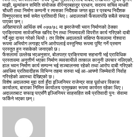
माझी, मूल्यांकन समिति संयोजक वीरेन्द्रबहादुर प्रधान, सदस्य सचिव माधवी
चौधरी तथा निर्माण कम्पनी र त्यसका निर्देशक जगत बुढा र प्रबन्ध निर्देशक
विष्णुप्रसाद शर्मा समेत प्रतिवादी थिए। अदालतको फैसलापछि सबैले सफाइ
पाएका छन्।
अख्तियारले आर्थिक वर्ष ०७७/७८ मा इमरजेन्सी भवन निर्माणको ठेक्का
प्रक्रियामा सार्वजनिक खरिद ऐन तथा नियमावली विपरीत कार्य गरिएको दाबी
गर्दै मुद्दा दायर गरेको थियो। तर विशेष अदालतले संक्षिप्त फैसलामा गोश्वारा
रूपमा अभियोग लगाइए पनि आरोपलाई वस्तुनिष्ठ रूपमा पुष्टि गर्ने प्रमाण
प्रस्तुत हुन नसकेको जनाएको छ।
फैसलामा उल्लेख भएअनुसार, बोलपत्र प्रक्रियामा सहभागी भई प्राविधिक
प्रस्तावमा अनुत्तीर्ण भएका निर्माण व्यवसायीले तत्काल कानुनी उपचार नलिएको,
हाल भवन निर्माण कार्य सम्पन्न भई सञ्चालनमा रहेको तथा आरोप दाबी गरिएको
अवधिमा प्रतिवादीहरू विभिन्न तहमा सरुवा भई आ–आफ्नो जिम्मेवारी निर्वाह
गरिरहेको अवस्था देखिएको छ।
विशेष अदालतमा मुद्दा दर्ता हुँदा इञ्जिनियर राजेन्द्र साह पूर्वाधार विकास
कार्यालय, बाराका निमित्त कार्यालय प्रमुखका रूपमा कार्यरत रहेका थिए।
अदालतबाट सफाइ पाएसँगै इञ्जिनियर साहसहित सबै प्रतिवादी पुनः सेवामा
फर्किने भएका छन्।