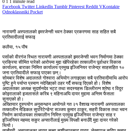
0
1
1 minute read
Facebook
Twitter
LinkedIn
Tumblr
Pinterest
Reddit
VKontakte
Odnoklassniki
Pocket
नारायणी अस्पतालको इमरजेन्सी भवन ठेक्का प्रकरणमा साह सहित सबै
प्रतिवादीलाई सफाइ
कलैया, १५ पौष
पर्साको वीरगंज स्थित नारायणी अस्पतालको इमरजेन्सी भवन निर्माणमा ठेक्का
प्रक्रिया सीमित पारेको आरोपमा मुद्दा खेपिरहेका तत्कालीन पूर्वाधार विकास
कार्यालय, बाराका निमित्त कार्यालय प्रमुख इञ्जिनियर राजेन्द्र साहसहित १०
जना प्रतिवादीले सफाइ पाएका छन्।
सोमबार विशेष अदालतले गोश्वारा अभियोग लगाइएका सबै प्रतिवादीमाथि आरोप
पुष्टि हुने पर्याप्त प्रमाण नदेखिएको ठहर गर्दै सफाइ दिएको हो। विशेष
अदालतका अध्यक्ष सुदर्शनदेव भट्ट तथा सदस्यहरू डिल्लीरत्न श्रेष्ठ र विदुर
कोइरालाको इजलासले करिब ९ महिनाअघि दायर मुद्दामा अन्तिम फैसला
सुनाएको हो।
अख्तियार दुरुपयोग अनुसन्धान आयोगले गत २१ वैशाख नारायणी अस्पतालका
तत्कालीन मेडिकल सुपरिटेन्डेन्ट सञ्जय कुमार ठाकुर, सहरी विकास तथा भवन
निर्माण कार्यालयका तत्कालीन निमित्त प्रमुख इञ्जिनियर राजेन्द्र साह र
इञ्जिनियर महमद सकुर अन्सारीलाई मुख्य विपक्षी बनाउँदै मुद्दा दायर गरेको
थियो।
त्यसैगरी, अस्पतालका नायव सुब्बा सुशीलप्रसाद यादव, लेखापाल सुदिप कुमार